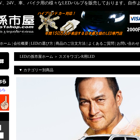
2V、24V、車、バイク用の様々なLEDバルブを販売しております。自
屋ホーム
|
会社概要
|
LEDの選び方
|
商品のご注文方法
|
よくあるご質問
|
お問い合わせ
LEDの孫市屋ホーム
＞
スズキワゴンR用LED
▼ カテゴリー別商品
ちら