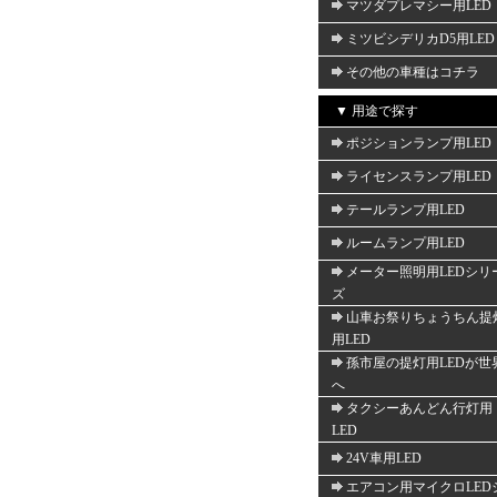
マツダプレマシー用LED
ミツビシデリカD5用LED
その他の車種はコチラ
▼ 用途で探す
ポジションランプ用LED
ライセンスランプ用LED
テールランプ用LED
ルームランプ用LED
メーター照明用LEDシリ
ズ
山車お祭りちょうちん提
用LED
孫市屋の提灯用LEDが世
へ
タクシーあんどん行灯用
LED
24V車用LED
エアコン用マイクロLED