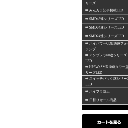
リーズ
みんカラ記事掲載LED
SMD48連シリーズLED
SMD34連シリーズLED
SMD24連シリーズLED
ハイパワーCOB36連フォ
ランプ
アンブレラ60連シリーズ
LED
HP3W+SMD10連タワー
リーズLED
スイッチバック球シリー
LED
ハイフラ防止
日替りセール商品