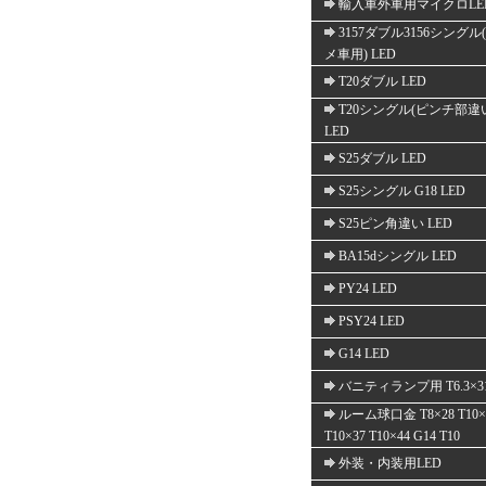
輸入車外車用マイクロLE
3157ダブル3156シングル
メ車用) LED
T20ダブル LED
T20シングル(ピンチ部違
LED
S25ダブル LED
S25シングル G18 LED
S25ピン角違い LED
BA15dシングル LED
PY24 LED
PSY24 LED
G14 LED
バニティランプ用 T6.3×3
ルーム球口金 T8×28 T10×
T10×37 T10×44 G14 T10
外装・内装用LED