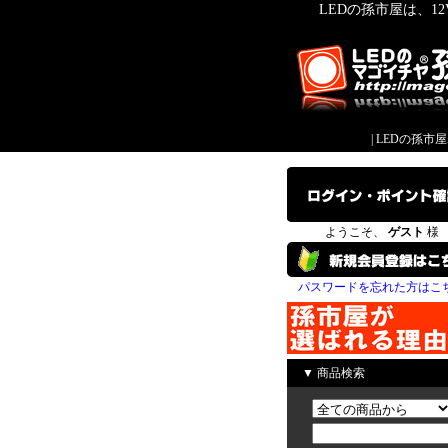
LEDの孫市屋は、1
|
LEDの孫市
ようこそ、
ゲスト
様
パスワードを忘れた方はこ
▼ 商品検索