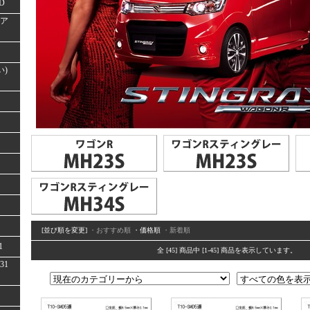
D
(ア
い)
[並び順を変更]
・おすすめ順
・価格順
・新着順
1
全 [45] 商品中 [1-45] 商品を表示しています。
31