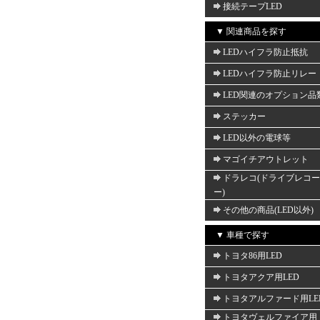
接続テープLED
▼ 関連商品を探す
LEDハイフラ防止抵抗
LEDハイフラ防止リレー
LED関連のオプション品
ステッカー
LED以外の電球等
マゴイチアウトレット
ドラレコ(ドライブレコ
ー)
その他の商品(LED以外)
▼ 車種で探す
トヨタ86用LED
トヨタアクア用LED
トヨタアルファード用LE
トヨタヴェルファイア用