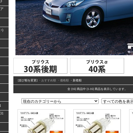
D
(ア
い)
[並び順を変更]
・おすすめ順
・価格順
・新着順
全 [16] 商品中 [1-16] 商品を表示しています。
1
31