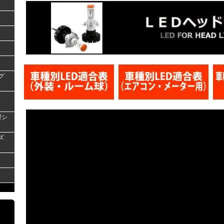
グ
型シ
ズ