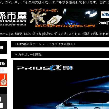
2V、24V、車、バイク用の様々なLEDバルブを販売しております。自
屋ホーム
|
会社概要
|
LEDの選び方
|
商品のご注文方法
|
よくあるご質問
|
お問い合わせ
LEDの孫市屋ホーム
＞
トヨタプリウス用LED
▼ カテゴリー別商品
ちら