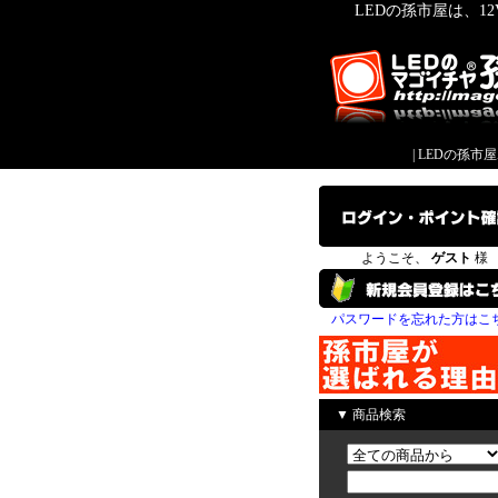
LEDの孫市屋は、1
|
LEDの孫市
ようこそ、
ゲスト
様
パスワードを忘れた方はこ
▼ 商品検索