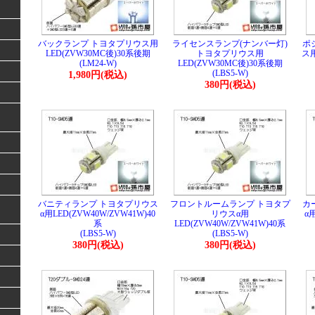
バックランプ トヨタプリウス用
ライセンスランプ(ナンバー灯)
ポ
LED(ZVW30MC後)30系後期
トヨタプリウス用
ス用
(LM24-W)
LED(ZVW30MC後)30系後期
(LBS5-W)
1,980円(税込)
380円(税込)
バニティランプ トヨタプリウス
フロントルームランプ トヨタプ
カ
α用LED(ZVW40W/ZVW41W)40
リウスα用
α用
系
LED(ZVW40W/ZVW41W)40系
(LBS5-W)
(LBS5-W)
380円(税込)
380円(税込)