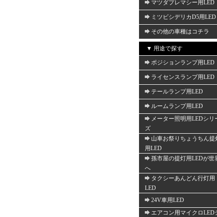
マツダプレマシー用LED
ミツビシデリカD5用LED
その他の車種はコチラ
▼ 用途で探す
ポジションランプ用LED
ライセンスランプ用LED
テールランプ用LED
ルームランプ用LED
メーター照明用LEDシリ
ズ
山車お祭りちょうちん提
用LED
孫市屋の提灯用LEDが世
へ
タクシーあんどん行灯用
LED
24V車用LED
エアコン用マイクロLED