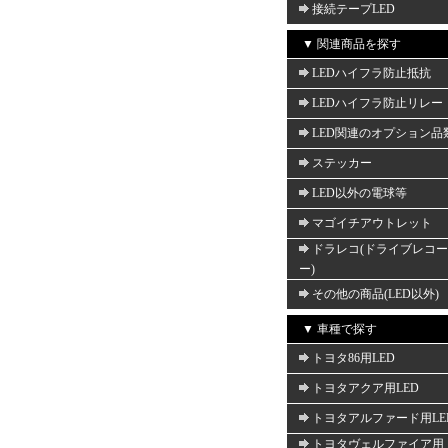
接続テープLED
▼ 関連商品を探す
LEDハイフラ防止抵抗
LEDハイフラ防止リレー
LED関連のオプション品
ステッカー
LED以外の電球等
マゴイチアウトレット
ドラレコ(ドライブレコ
ー)
その他の商品(LED以外)
▼ 車種で探す
トヨタ86用LED
トヨタアクア用LED
トヨタアルファード用LE
トヨタヴェルファイア用