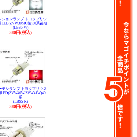
ジションランプ トヨタプリウ
LED(ZVW30MC後)30系後期
(LBS5-W)
380円(税込)
ーテシランプ トヨタプリウス
LED(ZVW40W/ZVW41W)40
系
(LBS5-R)
380円(税込)