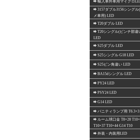
輸入車外車用マイクロLE
3157ダブル3156シングル
メ車用) LED
T20ダブル LED
T20シングル(ピンチ部違
LED
S25ダブル LED
S25シングル G18 LED
S25ピン角違い LED
BA15dシングル LED
PY24 LED
PSY24 LED
G14 LED
バニティランプ用 T6.3×3
ルーム球口金 T8×28 T10×
T10×37 T10×44 G14 T10
外装・内装用LED