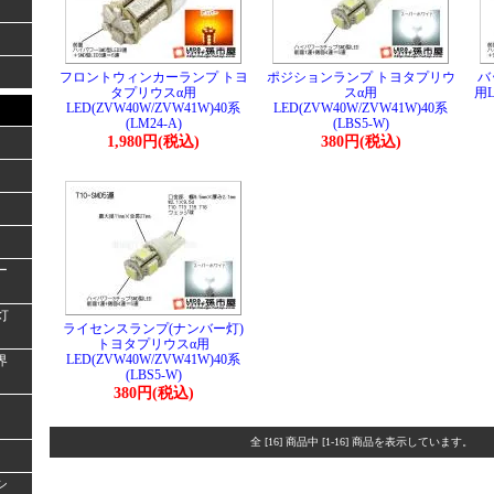
フロントウィンカーランプ トヨ
ポジションランプ トヨタプリウ
バ
タプリウスα用
スα用
用L
LED(ZVW40W/ZVW41W)40系
LED(ZVW40W/ZVW41W)40系
(LM24-A)
(LBS5-W)
1,980円(税込)
380円(税込)
ー
灯
ライセンスランプ(ナンバー灯)
トヨタプリウスα用
LED(ZVW40W/ZVW41W)40系
界
(LBS5-W)
380円(税込)
全 [16] 商品中 [1-16] 商品を表示しています。
シ