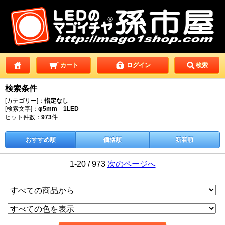
カート
ログイン
検索
検索条件
[カテゴリー]：
指定なし
[検索文字]：
φ5mm 1LED
ヒット件数：
973
件
おすすめ順
価格順
新着順
1-20 / 973
次のページへ