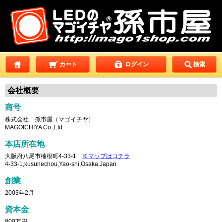
カート
ログイン
検索
会社概要
商号
株式会社 孫市屋（マゴイチヤ）
MAGOICHIYA Co.,Ltd.
本店所在地
大阪府八尾市楠根町4-33-1
※マップはコチラ
4-33-1,kusunechou,Yao-shi,Osaka,Japan
創業
2003年2月
資本金
800万円