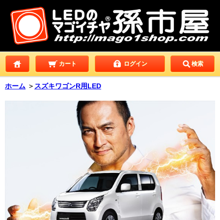
カート
ログイン
検索
ホーム
＞
スズキワゴンR用LED