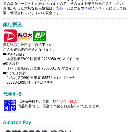
ドの決済ページへ】が表示されますので、そのまま必要事項をご入力下さい。
お預かりした大切な個人情報は、
安心・安全のゼウス決済システム
によって厳
重に管理されていますので安全です。
銀行振込
振り込み手数料はご負担下さい。
ご入金確認後の発送となります。
■PayPay銀行
本店営業部(001) 普通 3726958 カ)マゴイチヤ
■楽天銀行
オペラ支店(205) 普通 7037531 カ)マゴイチヤ
■ゆうちょ銀行
〇九九店(099) 当座 0163574 カ)マゴイチヤ
00920-163574 カ)マゴイチヤ
代金引換
【決済手数料】全国一律
440円（税込）
商品到着時に、現金で代金をお支払いいただきます。
Amazon Pay