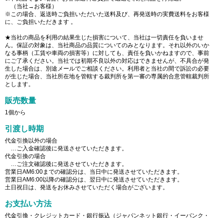
（当社→お客様）
※この場合、返送時ご負担いただいた送料及び、再発送時の実費送料をお客様
に、ご負担いただきます 。
★当社の商品を利用の結果生じた損害について、当社は一切責任を負いませ
ん。保証の対象は、当社商品の品質についてのみとなります。それ以外のいか
なる事柄（工賃や車両の損害等）に対しても、責任を負いかねますので、事前
にご了承ください。当社では初期不良以外の対応はできませんが、不具合が発
生した場合は、別途メールでご相談ください。利用者と当社の間で訴訟の必要
が生じた場合、当社所在地を管轄する裁判所を第一審の専属的合意管轄裁判所
とします。
販売数量
1個から
引渡し時期
代金引換以外の場合
…ご入金確認後に発送させていただきます。
代金引換の場合
…ご注文確認後に発送させていただきます。
営業日AM6:00までの確認分は、当日中に発送させていただきます。
営業日AM6:00以降の確認分は、翌日中に発送させていただきます。
土日祝日は、発送をお休みさせていただく場合がございます。
お支払い方法
代金引換・クレジットカード・銀行振込（ジャパンネット銀行・イーバンク・