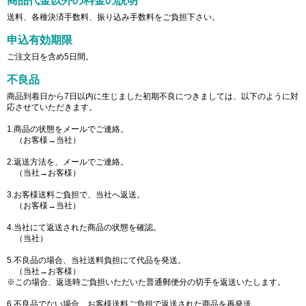
商品代金以外の料金の説明
送料、各種決済手数料、振り込み手数料をご負担下さい。
申込有効期限
ご注文日を含め5日間。
不良品
商品到着日から7日以内に生じました初期不良につきましては、以下のように対
応させていただきます。
1.商品の状態をメールでご連絡。
（お客様→当社）
2.返送方法を、メールでご連絡。
（当社→お客様）
3.お客様送料ご負担で、当社へ返送。
（お客様→当社）
4.当社にて返送された商品の状態を確認。
（当社）
5.不良品の場合、当社送料負担にて代品を発送。
（当社→お客様）
※この場合、返送時ご負担いただいた普通郵便分の切手を返送いたします。
6.不良品でない場合、お客様送料ご負担で返送された商品を再発送。