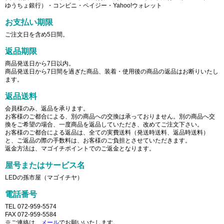
ゆうちょ銀行）・コンビニ・ペイジー・Yahoo!ウォレット
お支払い期限
ご注文日を含め5日間。
返品期限
商品発送日から7日以内。
商品発送日から7日間を過ぎた商品、装着・使用後の商品の返品はお断りいたし
ます。
返品送料
会員様のみ、返品を承ります。
お客様のご都合による、別の商品への交換は承っておりません。別の商品へ交
換をご希望の場合、一度商品を返品していただき、改めてご注文下さい。
お客様のご都合による返品は、全ての実費送料（発送時送料、返品時送料）
と、ご返品の際の手数料は、お客様のご負担とさせていただきます。
返金方法は、マゴイチポイントでのご返金となります。
屋号またはサービス名
LEDの孫市屋（マゴイチヤ）
電話番号
TEL 072-959-5574
FAX 072-959-5584
※ご連絡は、
メール
でお願いいたします。