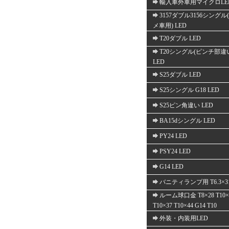
輸入車外車用マイクロLE
3157ダブル3156シングル
メ車用) LED
T20ダブル LED
T20シングル(ピンチ部違
LED
S25ダブル LED
S25シングル G18 LED
S25ピン角違い LED
BA15dシングル LED
PY24 LED
PSY24 LED
G14 LED
バニティランプ用 T6.3×3
ルーム球口金 T8×28 T10×
T10×37 T10×44 G14 T10
外装・内装用LED