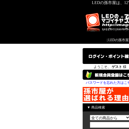
LEDの孫市屋は、1
|
LEDの孫市
ようこそ、
ゲスト
様
パスワードを忘れた方はこ
▼ 商品検索