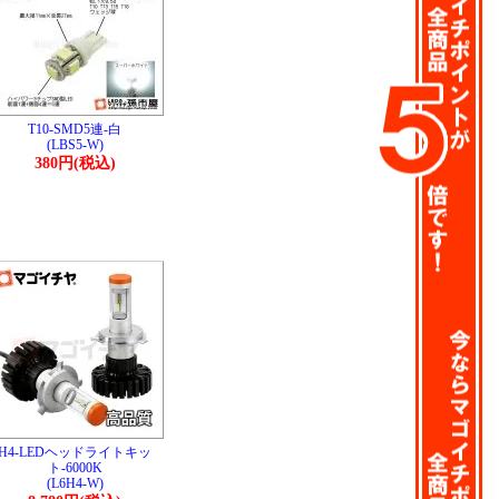
T10-SMD5連-白
(LBS5-W)
380円(税込)
H4-LEDヘッドライトキッ
ト-6000K
(L6H4-W)