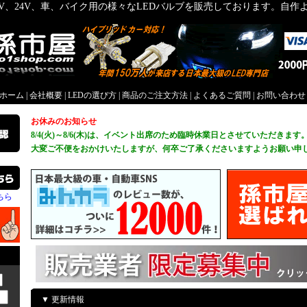
2V、24V、車、バイク用の様々なLEDバルブを販売しております。自
屋ホーム
|
会社概要
|
LEDの選び方
|
商品のご注文方法
|
よくあるご質問
|
お問い合わせ
お休みのお知らせ
8/4(火)～8/6(木)は、イベント出席のため臨時休業日とさせていただきます
大変ご不便をおかけいたしますが、何卒ご了承くださいますようお願い申
ちら
▼ 更新情報