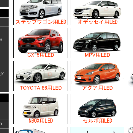
類
ーダ
D