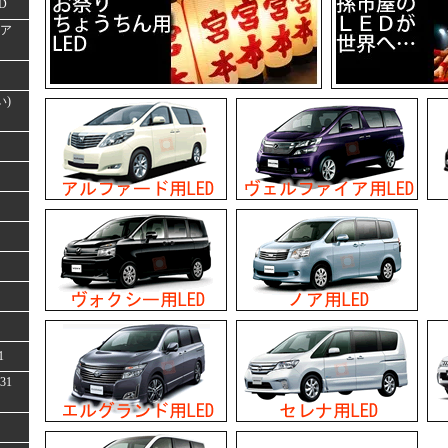
D
(ア
い)
1
31