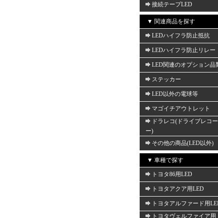
接続テープLED
▼ 関連商品を探す
LEDハイフラ防止抵抗
LEDハイフラ防止リレー
LED関連のオプション品
ステッカー
LED以外の電球等
マゴイチアウトレット
ドラレコ(ドライブレコ
ー)
その他の商品(LED以外)
▼ 車種で探す
トヨタ86用LED
トヨタアクア用LED
トヨタアルファード用LE
トヨタヴェルファイア用