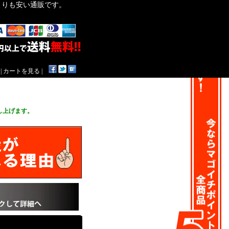
作よりも安い通販です。
|
カートを見る
|
。
し上げます。