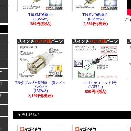
T10-SMD5連-白
T10-SMD66連-白
(LBS5-W)
(LBS66W)
ス
380円(税込)
2,580円(税込)
ー
T20ダブル-SMD24連-白黄スイッ
マゴイチユニット1号
灯
チバック
(LOPU-1)
(LM24-S)
980円(税込)
界
3,190円(税込)
▼ 売れ筋商品
シ