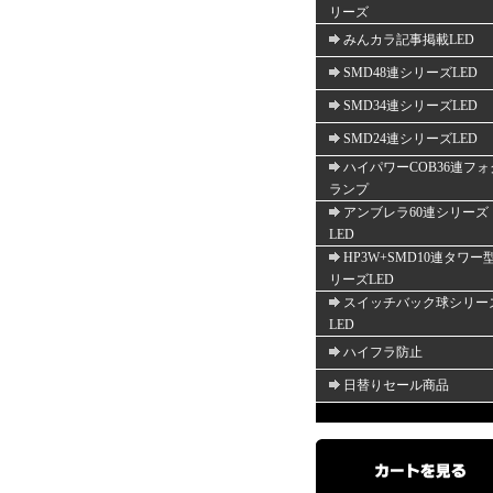
リーズ
みんカラ記事掲載LED
SMD48連シリーズLED
SMD34連シリーズLED
SMD24連シリーズLED
ハイパワーCOB36連フォ
ランプ
アンブレラ60連シリーズ
LED
HP3W+SMD10連タワー
リーズLED
スイッチバック球シリー
LED
ハイフラ防止
日替りセール商品