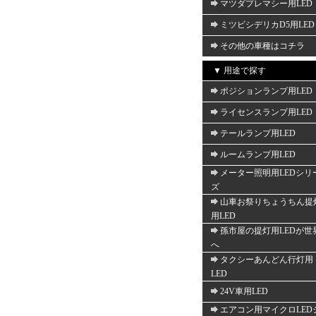
マツダプレマシー用LED
ミツビシデリカD5用LED
その他の車種はコチラ
▼ 用途で探す
ポジションランプ用LED
ライセンスランプ用LED
テールランプ用LED
ルームランプ用LED
メーター照明用LEDシリ
ズ
山車お祭りちょうちん提
用LED
孫市屋の提灯用LEDが世
へ
タクシーあんどん行灯用
LED
24V車用LED
エアコン用マイクロLED