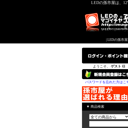
LEDの孫市屋は、1
|
LEDの孫市
ようこそ、
ゲスト
様
パスワードを忘れた方はこ
▼ 商品検索