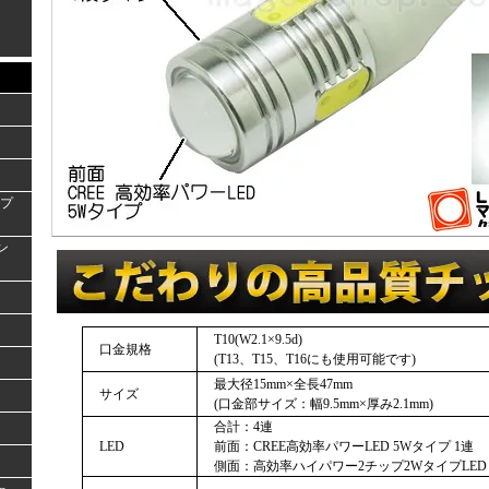
ンプ
ラン
T10(W2.1×9.5d)
口金規格
(T13、T15、T16にも使用可能です)
最大径15mm×全長47mm
サイズ
(口金部サイズ：幅9.5mm×厚み2.1mm)
合計：4連
LED
前面：CREE高効率パワーLED 5Wタイプ 1連
側面：高効率ハイパワー2チップ2WタイプLED 