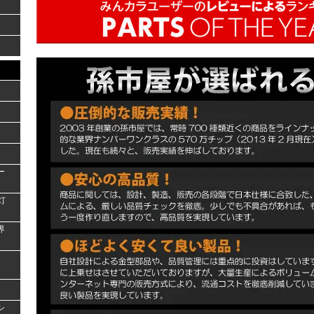
ー
灯
界
シ