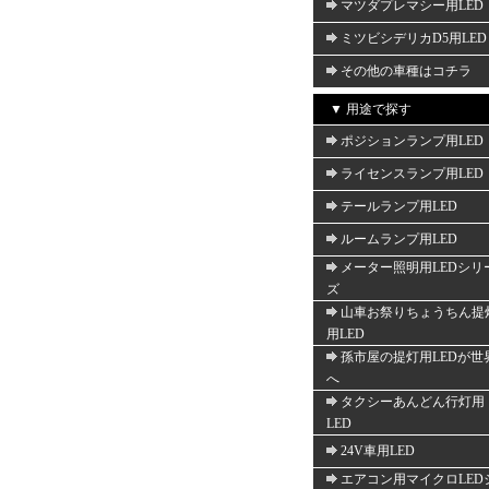
マツダプレマシー用LED
ミツビシデリカD5用LED
その他の車種はコチラ
▼ 用途で探す
ポジションランプ用LED
ライセンスランプ用LED
テールランプ用LED
ルームランプ用LED
メーター照明用LEDシリ
ズ
山車お祭りちょうちん提
用LED
孫市屋の提灯用LEDが世
へ
タクシーあんどん行灯用
LED
24V車用LED
エアコン用マイクロLED