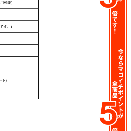
使用可能）
です。）
ート)