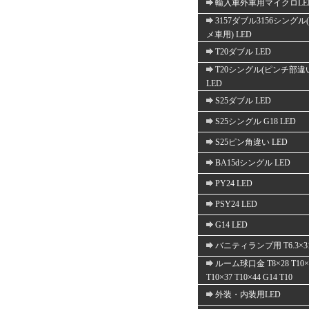
輸入車外車用マイクロLE
3157ダブル3156シングル
メ車用) LED
T20ダブル LED
T20シングル(ピンチ部違
LED
S25ダブル LED
S25シングル G18 LED
S25ピン角違い LED
BA15dシングル LED
PY24 LED
PSY24 LED
G14 LED
バニティランプ用 T6.3×3
ルーム球口金 T8×28 T10×
T10×37 T10×44 G14 T10
外装・内装用LED