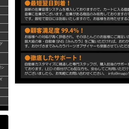
グ
型シ
ズ