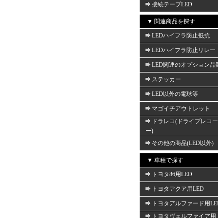
接続テープLED
▼ 関連商品を探す
LEDハイフラ防止抵抗
LEDハイフラ防止リレー
LED関連のオプション品
ステッカー
LED以外の電球等
マゴイチアウトレット
ドラレコ(ドライブレコ
ー)
その他の商品(LED以外)
▼ 車種で探す
トヨタ86用LED
トヨタアクア用LED
トヨタアルファード用LE
トヨタヴェルファイア用