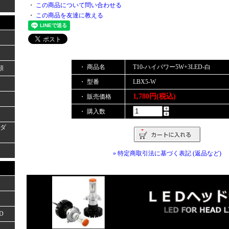
・
この商品について問い合わせる
・
この商品を友達に教える
・ 商品名
T10-ハイパワー5W+3LED-白
類
・ 型番
LBX5-W
1,780円(税込)
・ 販売価格
・ 購入数
ーダ
» 特定商取引法に基づく表記 (返品など)
D