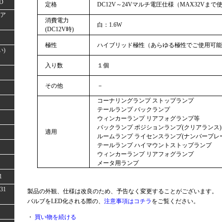
D
定格
DC12V～24Vマルチ電圧仕様（MAX32Vまで
(ア
消費電力
白：1.6W
(DC12V時)
極性
ハイブリッド極性（あらゆる極性でご使用可能
い)
入り数
１個
その他
－
コーナリングランプ ストップランプ
テールランプ バックランプ
ウィンカーランプ リアフォグランプ等
バックランプ ポジションランプ(クリアランス)
適用
ルームランプ ライセンスランプ(ナンバープレ
テールランプ ハイマウントストップランプ
ウィンカーランプ リアフォグランプ
メータ用ランプ
1
31
製品の外観、仕様は改良のため、予告なく変更することがございます。
バルブをLED化される際の、
注意事項はコチラ
をご覧ください。
・
買い物を続ける