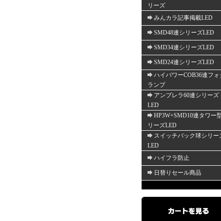
リーズ
みんカラ記事掲載LED
SMD48連シリーズLED
SMD34連シリーズLED
SMD24連シリーズLED
ハイパワーCOB36連フォ
ランプ
アンブレラ60連シリーズ
LED
HP3W+SMD10連タワー
リーズLED
スイッチバック球シリー
LED
ハイフラ防止
日替りセール商品