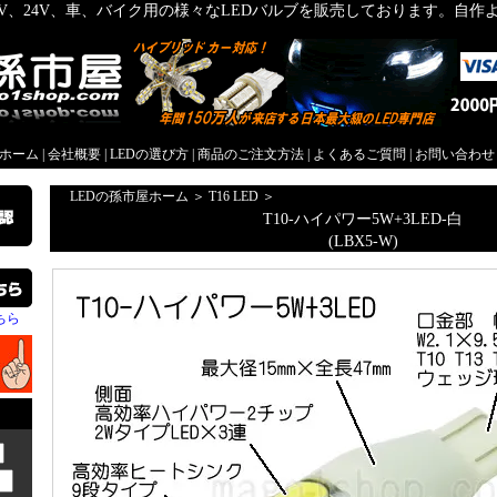
2V、24V、車、バイク用の様々なLEDバルブを販売しております。自
屋ホーム
|
会社概要
|
LEDの選び方
|
商品のご注文方法
|
よくあるご質問
|
お問い合わせ
LEDの孫市屋ホーム
＞
T16 LED
＞
T10-ハイパワー5W+3LED-白
(LBX5-W)
ちら