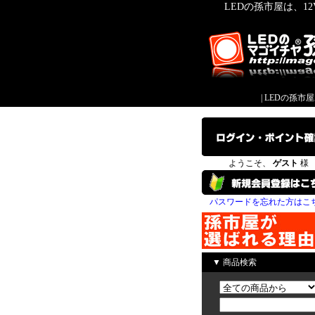
LEDの孫市屋は、1
|
LEDの孫市
ようこそ、
ゲスト
様
パスワードを忘れた方はこ
▼ 商品検索