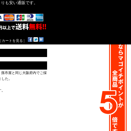
作よりも安い通販です。
|
カートを見る
|
、孫市屋と同じ大阪府内でご採
ました。
す。