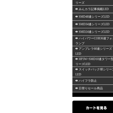
リーズ
みんカラ記事掲載LED
SMD48連シリーズLED
SMD34連シリーズLED
SMD24連シリーズLED
ハイパワーCOB36連フォ
ランプ
アンブレラ60連シリーズ
LED
HP3W+SMD10連タワー
リーズLED
スイッチバック球シリー
LED
ハイフラ防止
日替りセール商品