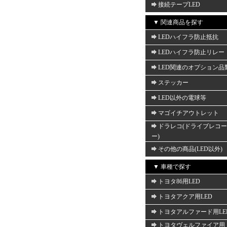
接続テープLED
▼ 関連商品を探す
LEDハイフラ防止抵抗
LEDハイフラ防止リレー
LED関連のオプション品
ステッカー
LED以外の電球等
マゴイチアウトレット
ドラレコ(ドライブレコ
ー)
その他の商品(LED以外)
▼ 車種で探す
トヨタ86用LED
トヨタアクア用LED
トヨタアルファード用LE
トヨタヴェルファイア用