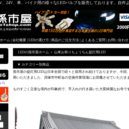
2V、24V、車、バイク用の様々なLEDバルブを販売しております。自
屋ホーム
|
会社概要
|
LEDの選び方
|
商品のご注文方法
|
よくあるご質問
|
お問い合わせ
LEDの孫市屋ホーム
＞
山車お祭りちょうちん提灯用LED
▼ カテゴリー別商品
孫市屋の提灯用LEDは日本全国で続々と採用され続けておりますが、今回
用いただきました、貝塚市中町会の交換作業現場にお邪魔させていただき
ちら
ものすごく立派な境内が印象的で、手入れの行き届いた大変綺麗なお寺で