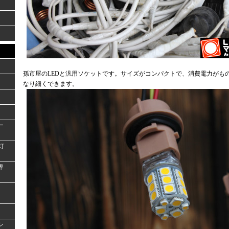
孫市屋のLEDと汎用ソケットです。サイズがコンパクトで、消費電力がも
なり細くできます。
ー
灯
界
シ