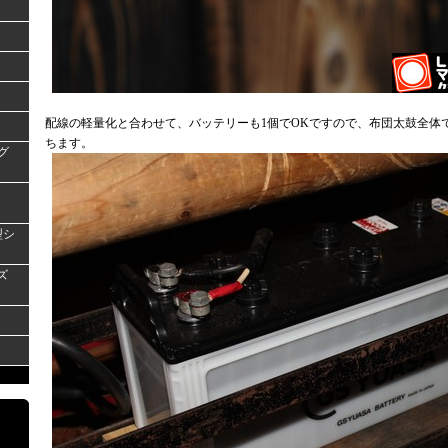
配線の軽量化と合わせて、バッテリーも1個でOKですので、布団太鼓全体
ちます。
グ
型シ
ズ