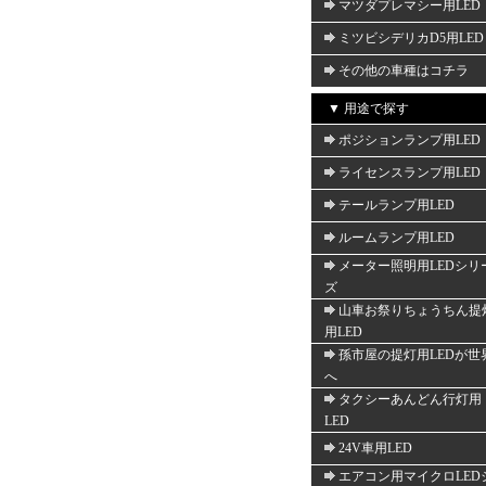
マツダプレマシー用LED
ミツビシデリカD5用LED
その他の車種はコチラ
▼ 用途で探す
ポジションランプ用LED
ライセンスランプ用LED
テールランプ用LED
ルームランプ用LED
メーター照明用LEDシリ
ズ
山車お祭りちょうちん提
用LED
孫市屋の提灯用LEDが世
へ
タクシーあんどん行灯用
LED
24V車用LED
エアコン用マイクロLED