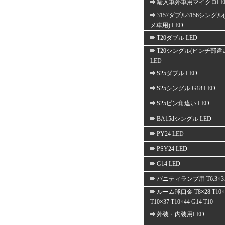
輸入車外車用マイクロLE
3157ダブル3156シングル
メ車用) LED
T20ダブル LED
T20シングル(ピンチ部違
LED
S25ダブル LED
S25シングル G18 LED
S25ピン角違い LED
BA15dシングル LED
PY24 LED
PSY24 LED
G14 LED
バニティランプ用 T6.3×3
ルーム球口金 T8×28 T10×
T10×37 T10×44 G14 T10
外装・内装用LED