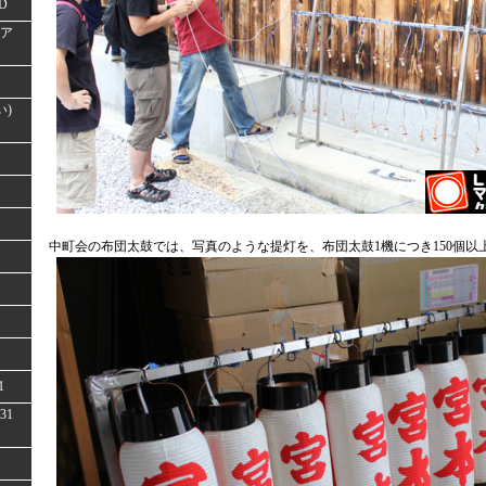
D
(ア
い)
中町会の布団太鼓では、写真のような提灯を、布団太鼓1機につき150個以
1
31