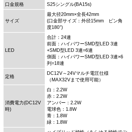
口金規格
S25シングル(BA15s)
最大径20mm×全長42mm
サイズ
(口金部サイズ：外径15mm ピン角
度180°)
合計：24連
前面：ハイパワーSMD型LED 3連
LED
+SMD型LED 3連=6連
側面：ハイパワーSMD型LED 3連×6
列=18連
DC12V～24Vマルチ電圧仕様
定格
（MAX32Vまで使用可能）
白：2.2W
赤：2.2W
消費電力(DC12V
アンバー：2.2W
時)
電球色：1.8W
青：1.8W
緑：1.8W