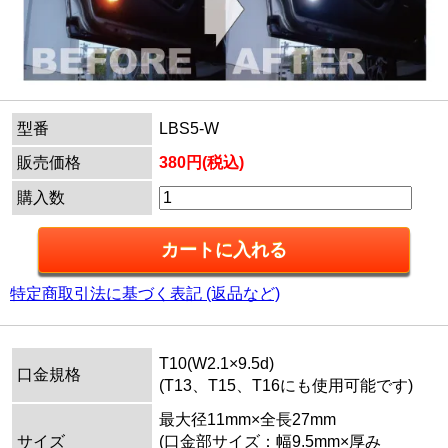
型番
LBS5-W
販売価格
380円(税込)
購入数
特定商取引法に基づく表記 (返品など)
T10(W2.1×9.5d)
口金規格
(T13、T15、T16にも使用可能です)
最大径11mm×全長27mm
サイズ
(口金部サイズ：幅9.5mm×厚み