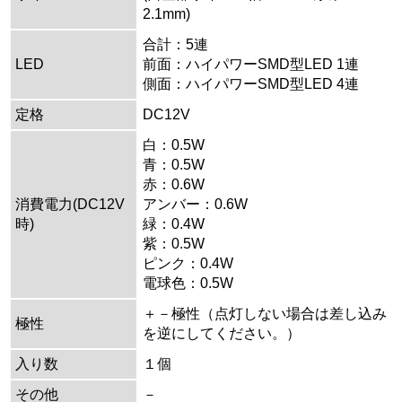
2.1mm)
合計：5連
LED
前面：ハイパワーSMD型LED 1連
側面：ハイパワーSMD型LED 4連
定格
DC12V
白：0.5W
青：0.5W
赤：0.6W
消費電力(DC12V
アンバー：0.6W
時)
緑：0.4W
紫：0.5W
ピンク：0.4W
電球色：0.5W
＋－極性（点灯しない場合は差し込み
極性
を逆にしてください。）
入り数
１個
その他
－