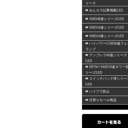
リーズ
みんカラ記事掲載LED
SMD48連シリーズLED
SMD34連シリーズLED
SMD24連シリーズLED
ハイパワーCOB36連フォ
ランプ
アンブレラ60連シリーズ
LED
HP3W+SMD10連タワー
リーズLED
スイッチバック球シリー
LED
ハイフラ防止
日替りセール商品