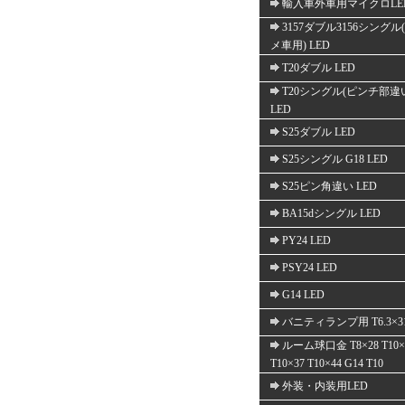
輸入車外車用マイクロLE
3157ダブル3156シングル
メ車用) LED
T20ダブル LED
T20シングル(ピンチ部違
LED
S25ダブル LED
S25シングル G18 LED
S25ピン角違い LED
BA15dシングル LED
PY24 LED
PSY24 LED
G14 LED
バニティランプ用 T6.3×3
ルーム球口金 T8×28 T10×
T10×37 T10×44 G14 T10
外装・内装用LED