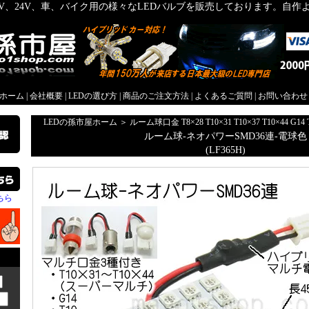
2V、24V、車、バイク用の様々なLEDバルブを販売しております。自
屋ホーム
|
会社概要
|
LEDの選び方
|
商品のご注文方法
|
よくあるご質問
|
お問い合わせ
LEDの孫市屋ホーム
＞
ルーム球口金 T8×28 T10×31 T10×37 T10×44 G14 
ルーム球-ネオパワーSMD36連-電球色
(LF365H)
ちら