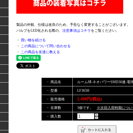
製品の外観、仕様は改良のため、予告なく変更することがございます。
バルブをLED化される際の、
注意事項はコチラ
をご覧ください。
・
買い物を続ける
・
この商品について問い合わせる
・
この商品を友達に教える
・ 商品名
ルーム球-ネオパワーSMD36連-電
・ 型番
LF365H
2,490円(税込)
・ 販売価格
・ 在庫数
3個です。
※次回入荷時期につい
・ 購入数