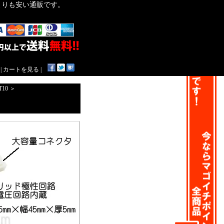
作よりも安い通販です。
|
カートを見る
|
T10
＞