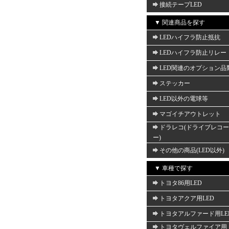
接続テープLED
▼ 関連商品を探す
LEDハイフラ防止抵抗
LEDハイフラ防止リレー
LED関連のオプション品
ステッカー
LED以外の電球等
マゴイチアウトレット
ドラレコ(ドライブレコ
ー)
その他の商品(LED以外)
▼ 車種で探す
トヨタ86用LED
トヨタアクア用LED
トヨタアルファード用LE
トヨタヴェルファイア用