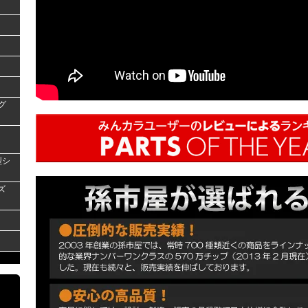
グ
型シ
ズ