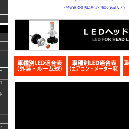
» 特定商取引法に基づく表記 (返品など)
ー
灯
界
シ