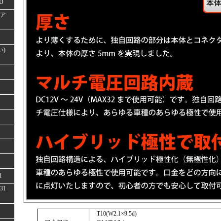
D
(ア
い)
1
31
T10(W2.1×9.5d)