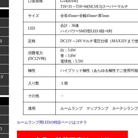
口金規格
G14(BA9s)
T10×31～T10×44(S8.5/8.5)スーパーマルチ
サイズ
全長45mm×全幅45mm×厚5mm
合計：36連
LED
ハイパワーSMD型LED 6段×6列
類
定格
DC12V～24Vマルチ電圧仕様（MAX32Vまで
白：5.6W
消費電力
青：5.8W
(DC12V時)
電球色：5.5W
極性
ハイブリッド極性（あらゆる極性でご使用可能
ーダ
入り数
１個
その他
－
適用
ルームランプ マップランプ カーテシランプ
ルームランプ用LEDの特設ページはコチラ
D