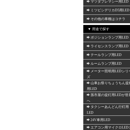
マツダプレマシー用LED
ミツビシデリカD5用LED
その他の車種はコチラ
▼ 用途で探す
ポジションランプ用LED
ライセンスランプ用LED
テールランプ用LED
ルームランプ用LED
メーター照明用LEDシリ
ズ
山車お祭りちょうちん提
用LED
孫市屋の提灯用LEDが世
へ
タクシーあんどん行灯用
LED
24V車用LED
エアコン用マイクロLED