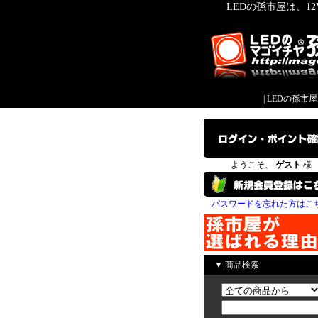
LEDの孫市屋は、1
|
LEDの孫市
ようこそ、
ゲスト
様
パスワードを忘れた方はこ
▼ 商品検索