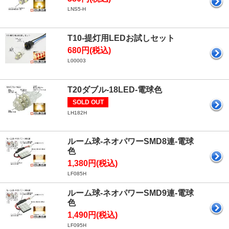
LNS5-H
T10-提灯用LEDお試しセット
680円(税込)
L00003
T20ダブル-18LED-電球色
SOLD OUT
LH182H
ルーム球-ネオパワーSMD8連-電球
色
1,380円(税込)
LF085H
ルーム球-ネオパワーSMD9連-電球
色
1,490円(税込)
LF095H