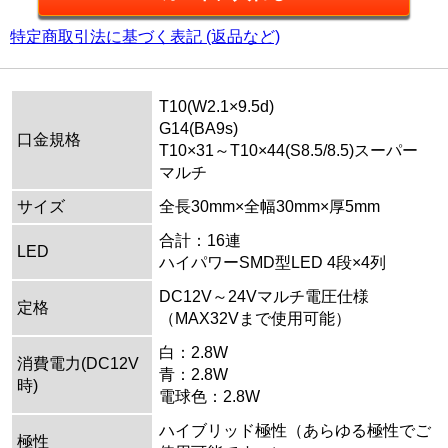
特定商取引法に基づく表記 (返品など)
T10(W2.1×9.5d)
G14(BA9s)
口金規格
T10×31～T10×44(S8.5/8.5)スーパー
マルチ
サイズ
全長30mm×全幅30mm×厚5mm
合計：16連
LED
ハイパワーSMD型LED 4段×4列
DC12V～24Vマルチ電圧仕様
定格
（MAX32Vまで使用可能）
白：2.8W
消費電力(DC12V
青：2.8W
時)
電球色：2.8W
ハイブリッド極性（あらゆる極性でご
極性