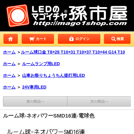
カート
ログイン
検索
ホーム
＞
ルーム球口金 T8×28 T10×31 T10×37 T10×44 G14 T10
ホーム
＞
ルームランプ用LED
ホーム
＞
山車お祭りちょうちん提灯用LED
ホーム
＞
24V車用LED
前の商品へ
次の商品へ
ルーム球-ネオパワーSMD16連-電球色