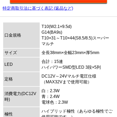
特定商取引法に基づく表記 (返品など)
T10(W2.1×9.5d)
G14(BA9s)
口金規格
T10×31～T10×44(S8.5/8.5)スーパー
マルチ
サイズ
全長38mm×全幅23mm×厚5mm
合計：15連
LED
ハイパワーSMD型LED 3段×5列
DC12V～24Vマルチ電圧仕様
定格
（MAX32Vまで使用可能）
白：2.3W
消費電力(DC12V
青：2.4W
時)
電球色：2.3W
ハイブリッド極性（あらゆる極性でご
極性
使用可能です。）