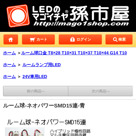
カート
ログイン
検索
ホーム
＞
ルーム球口金 T8×28 T10×31 T10×37 T10×44 G14 T10
ホーム
＞
ルームランプ用LED
ホーム
＞
24V車用LED
前の商品へ
次の商品へ
ルーム球-ネオパワーSMD15連-青