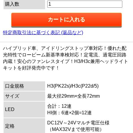
購入数
特定商取引法に基づく表記 (返品など)
ハイブリッド車、アイドリングストップ車対応！優れた配
光特性でロービーム新基準車検対応！定電流、過電圧回路
内蔵！安心のファンレスタイプ！H3/H3c兼用ヘッドライト
キットを好評発売中です！
口金規格
H3(PK22s)/H3c(P22d/5)
サイズ
最大径29mm×全長72mm
合計：12連
LED
HI側：6連×2個=12連
DC12V～24Vマルチ電圧仕様
定格
（MAX32Vまで使用可能）