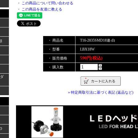
・
この商品について問い合わせる
・
この商品を友達に教える
・ 商品名
T16-2835SMD18連-白
類
・ 型番
LBX18W
590円(税込)
・ 販売価格
・ 購入数
ーダ
» 特定商取引法に基づく表記 (返品など)
D