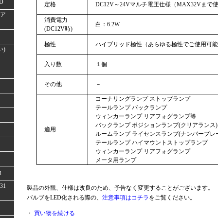
D
定格
DC12V～24Vマルチ電圧仕様（MAX32Vまで
(ア
消費電力
白：6.2W
(DC12V時)
極性
ハイブリッド極性（あらゆる極性でご使用可能
い)
入り数
１個
その他
－
コーナリングランプ ストップランプ
テールランプ バックランプ
ウィンカーランプ リアフォグランプ等
バックランプ ポジションランプ(クリアランス)
適用
ルームランプ ライセンスランプ(ナンバープレ
テールランプ ハイマウントストップランプ
ウィンカーランプ リアフォグランプ
メータ用ランプ
1
31
製品の外観、仕様は改良のため、予告なく変更することがございます。
バルブをLED化される際の、
注意事項はコチラ
をご覧ください。
・
買い物を続ける