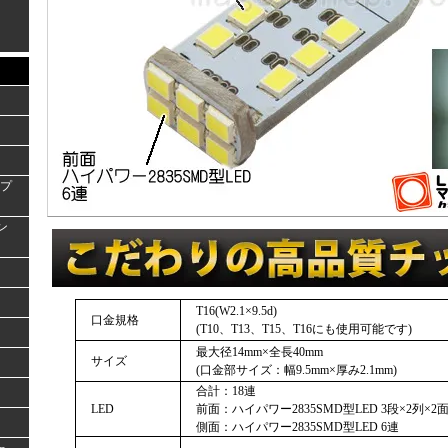
ンプ
ラン
T16(W2.1×9.5d)
口金規格
(T10、T13、T15、T16にも使用可能です)
最大径14mm×全長40mm
サイズ
(口金部サイズ：幅9.5mm×厚み2.1mm)
合計：18連
LED
前面：ハイパワー2835SMD型LED 3段×2列×2面
側面：ハイパワー2835SMD型LED 6連