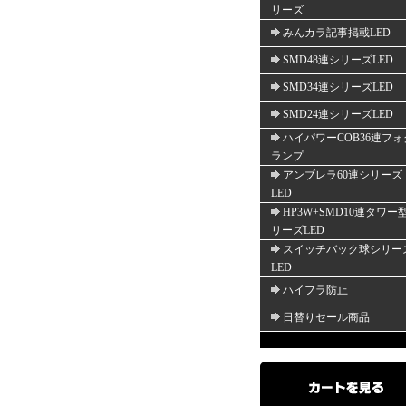
リーズ
みんカラ記事掲載LED
SMD48連シリーズLED
SMD34連シリーズLED
SMD24連シリーズLED
ハイパワーCOB36連フォ
ランプ
アンブレラ60連シリーズ
LED
HP3W+SMD10連タワー
リーズLED
スイッチバック球シリー
LED
ハイフラ防止
日替りセール商品