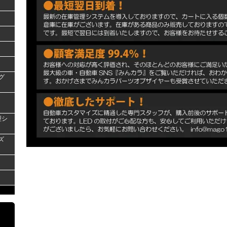
グ
型シ
ズ