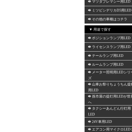
マツダプレマシー用LED
ミツビシデリカD5用LED
その他の車種はコチラ
▼ 用途で探す
ポジションランプ用LED
ライセンスランプ用LED
テールランプ用LED
ルームランプ用LED
メーター照明用LEDシリ
ズ
山車お祭りちょうちん提
用LED
孫市屋の提灯用LEDが世
へ
タクシーあんどん行灯用
LED
24V車用LED
エアコン用マイクロLED