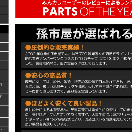
ー
灯
界
シ