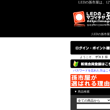
LEDの孫市屋は、1
|
LEDの孫市
ようこそ、
ゲスト
様
パスワードを忘れた方はこ
▼ 商品検索