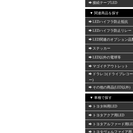
接続テープLED
▼ 関連商品を探す
LEDハイフラ防止抵抗
LEDハイフラ防止リレー
LED関連のオプション品
ステッカー
LED以外の電球等
マゴイチアウトレット
ドラレコ(ドライブレコ
ー)
その他の商品(LED以外)
▼ 車種で探す
トヨタ86用LED
トヨタアクア用LED
トヨタアルファード用LE
トヨタヴェルファイア用