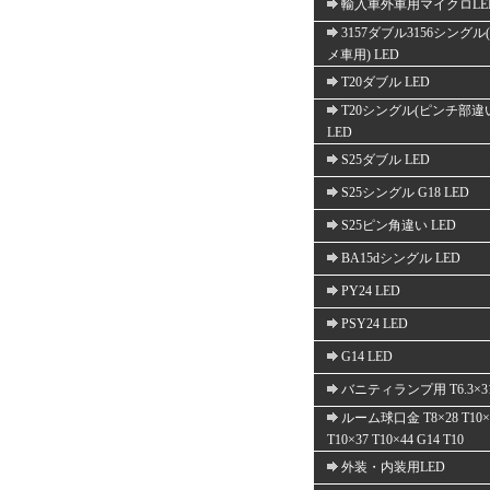
輸入車外車用マイクロLE
3157ダブル3156シングル
メ車用) LED
T20ダブル LED
T20シングル(ピンチ部違
LED
S25ダブル LED
S25シングル G18 LED
S25ピン角違い LED
BA15dシングル LED
PY24 LED
PSY24 LED
G14 LED
バニティランプ用 T6.3×3
ルーム球口金 T8×28 T10×
T10×37 T10×44 G14 T10
外装・内装用LED