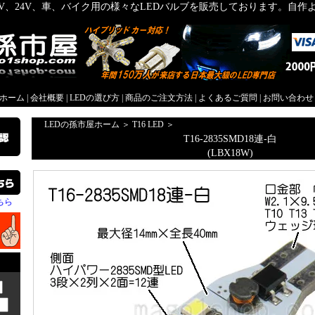
2V、24V、車、バイク用の様々なLEDバルブを販売しております。自
屋ホーム
|
会社概要
|
LEDの選び方
|
商品のご注文方法
|
よくあるご質問
|
お問い合わせ
LEDの孫市屋ホーム
＞
T16 LED
＞
T16-2835SMD18連-白
(LBX18W)
ちら