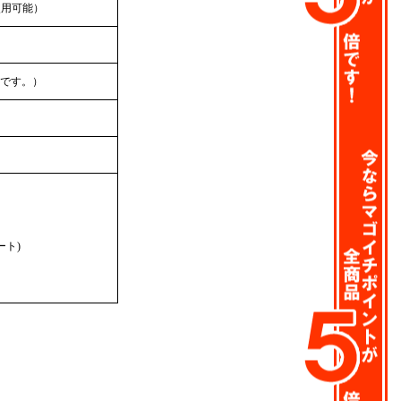
使用可能）
です。）
ート)