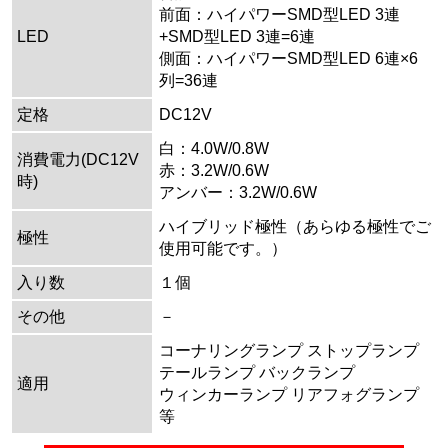
前面：ハイパワーSMD型LED 3連
LED
+SMD型LED 3連=6連
側面：ハイパワーSMD型LED 6連×6
列=36連
定格
DC12V
白：4.0W/0.8W
消費電力(DC12V
赤：3.2W/0.6W
時)
アンバー：3.2W/0.6W
ハイブリッド極性（あらゆる極性でご
極性
使用可能です。）
入り数
１個
その他
－
コーナリングランプ ストップランプ
テールランプ バックランプ
適用
ウィンカーランプ リアフォグランプ
等