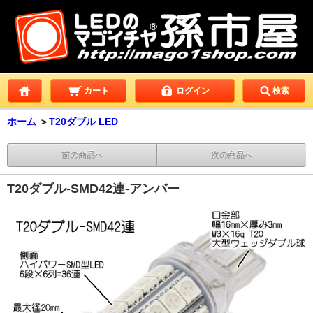
カート
ログイン
検索
ホーム
＞
T20ダブル LED
前の商品へ
次の商品へ
T20ダブル-SMD42連-アンバー