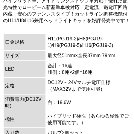
ハイブリッド車、アイドリングストップ車対応！優れた配
光特性でロービーム新基準車検対応！定電流、過電圧回路
内蔵！安心のファンレスタイプ！カットライン調整機能付
のH11/H8/H16兼用ヘッドライトキットを好評発売中です！
H11(PGJ19-2)/H8(PGJ19-
口金規格
1)/H9(PGJ19-5)/H16(PGJ19-3)
サイズ
最大径51mm×全長87mm-79mm
合計：16連
LED
HI側：8連×2個=16連
DC12V～24Vマルチ電圧仕様
定格
（MAX32Vまで使用可能）
消費電力(DC12V
白：19.6W
時)
ハイブリッド極性（あらゆる極性でご
極性
使用可能です。）
入り数
バルブ2個セット