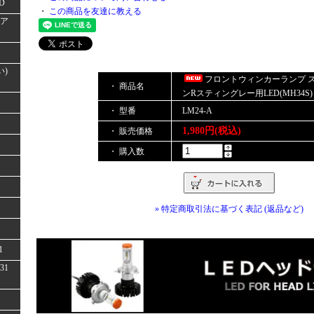
D
・
この商品を友達に教える
(ア
い)
フロントウィンカーランプ 
・ 商品名
ンRスティングレー用LED(MH34S)
・ 型番
LM24-A
1,980円(税込)
・ 販売価格
・ 購入数
» 特定商取引法に基づく表記 (返品など)
1
31