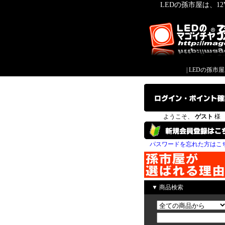
LEDの孫市屋は、1
|
LEDの孫市
ようこそ、
ゲスト
様
パスワードを忘れた方はこ
▼ 商品検索