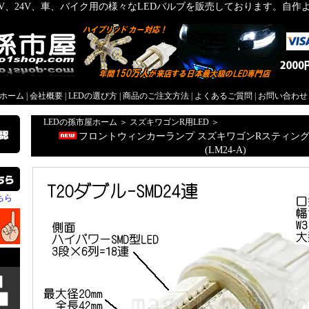
2V、24V、車、バイク用の様々なLEDバルブを販売しております。自
屋ホーム
|
会社概要
|
LEDの選び方
|
商品のご注文方法
|
よくあるご質問
|
お問い合わせ
LEDの孫市屋ホーム
＞
スズキワゴンR用LED
＞
フロントウィンカーランプ スズキワゴンRスティングレー
(LM24-A)
ちら