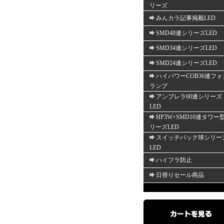
リーズ
みんカラ記事掲載LED
SMD48連シリーズLED
SMD34連シリーズLED
SMD24連シリーズLED
ハイパワーCOB36連フォ
ランプ
アンブレラ60連シリーズ
LED
HP3W+SMD10連タワー
リーズLED
スイッチバック球シリー
LED
ハイフラ防止
日替りセール商品