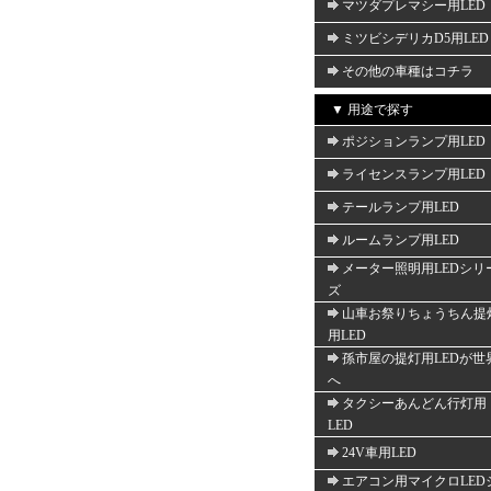
マツダプレマシー用LED
ミツビシデリカD5用LED
その他の車種はコチラ
▼ 用途で探す
ポジションランプ用LED
ライセンスランプ用LED
テールランプ用LED
ルームランプ用LED
メーター照明用LEDシリ
ズ
山車お祭りちょうちん提
用LED
孫市屋の提灯用LEDが世
へ
タクシーあんどん行灯用
LED
24V車用LED
エアコン用マイクロLED