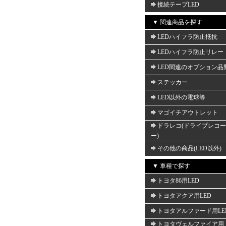
接続テープLED
▼ 関連商品を探す
LEDハイフラ防止抵抗
LEDハイフラ防止リレー
LED関連のオプション品
ステッカー
LED以外の電球等
マゴイチアウトレット
ドラレコ(ドライブレコ
ー)
その他の商品(LED以外)
▼ 車種で探す
トヨタ86用LED
トヨタアクア用LED
トヨタアルファード用LE
トヨタヴェルファイア用