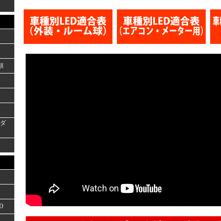
類
ーダ
D