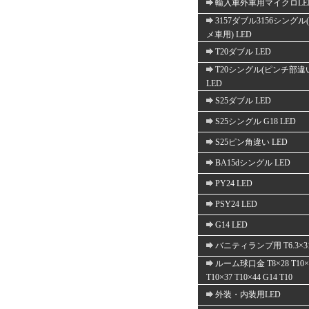
輸入車外車用マイクロLE
3157ダブル3156シングル
メ車用) LED
T20ダブル LED
T20シングル(ピンチ部違
LED
S25ダブル LED
S25シングル G18 LED
S25ピン角違い LED
BA15dシングル LED
PY24 LED
PSY24 LED
G14 LED
バニティランプ用 T6.3×3
ルーム球口金 T8×28 T10×
T10×37 T10×44 G14 T10
外装・内装用LED