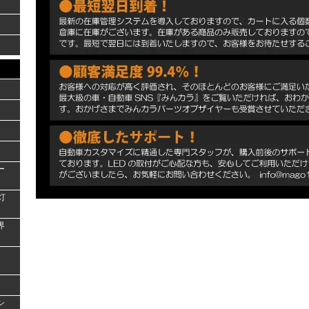
ー
灯
界
シ