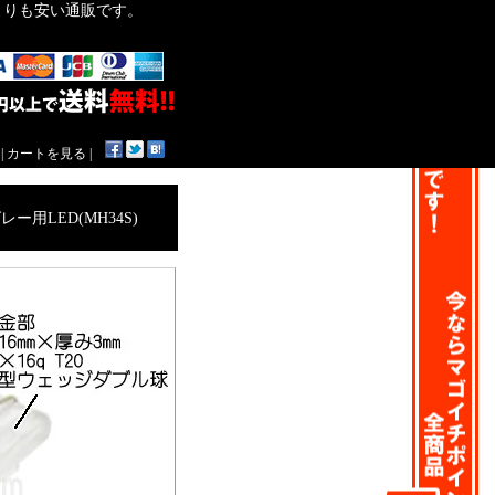
作よりも安い通販です。
|
カートを見る
|
用LED(MH34S)