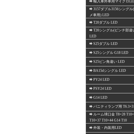
輸入車外車用マイクロLE
3157ダブル3156シングル
メ車用) LED
T20ダブル LED
T20シングル(ピンチ部違
LED
S25ダブル LED
S25シングル G18 LED
S25ピン角違い LED
BA15dシングル LED
PY24 LED
PSY24 LED
G14 LED
バニティランプ用 T6.3×3
ルーム球口金 T8×28 T10×
T10×37 T10×44 G14 T10
外装・内装用LED