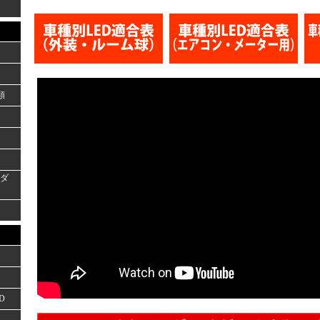
類
ーダ
D