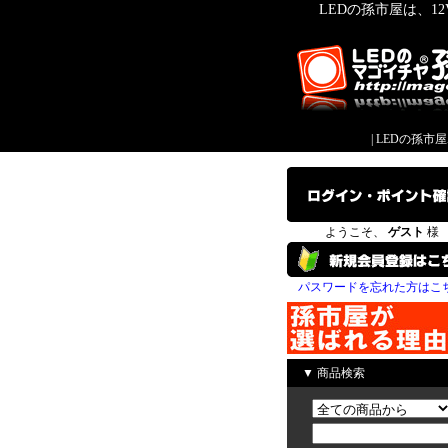
LEDの孫市屋は、1
|
LEDの孫市
ようこそ、
ゲスト
様
パスワードを忘れた方はこ
▼ 商品検索