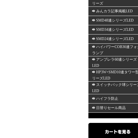
リーズ
みんカラ記事掲載LED
SMD48連シリーズLED
SMD34連シリーズLED
SMD24連シリーズLED
ハイパワーCOB36連フォ
ランプ
アンブレラ60連シリーズ
LED
HP3W+SMD10連タワー
リーズLED
スイッチバック球シリー
LED
ハイフラ防止
日替りセール商品