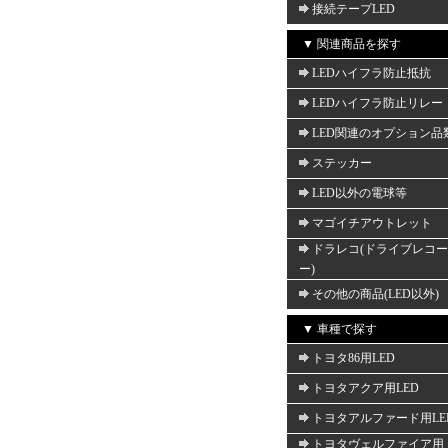
接続テープLED
▼ 関連商品を探す
LEDハイフラ防止抵抗
LEDハイフラ防止リレー
LED関連のオプション品
ステッカー
LED以外の電球等
マゴイチアウトレット
ドラレコ(ドライブレコ
ー)
その他の商品(LED以外)
▼ 車種で探す
トヨタ86用LED
トヨタアクア用LED
トヨタアルファード用LE
トヨタヴェルファイア用