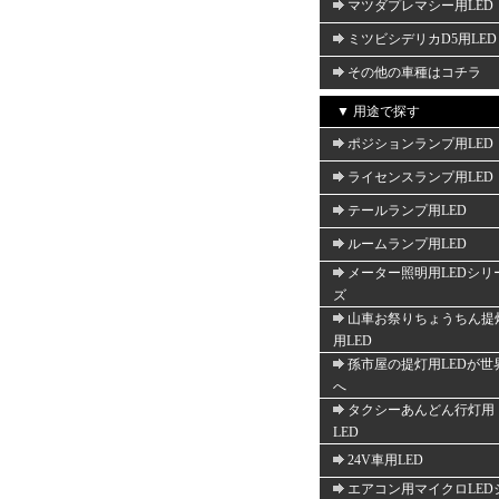
マツダプレマシー用LED
ミツビシデリカD5用LED
その他の車種はコチラ
▼ 用途で探す
ポジションランプ用LED
ライセンスランプ用LED
テールランプ用LED
ルームランプ用LED
メーター照明用LEDシリ
ズ
山車お祭りちょうちん提
用LED
孫市屋の提灯用LEDが世
へ
タクシーあんどん行灯用
LED
24V車用LED
エアコン用マイクロLED