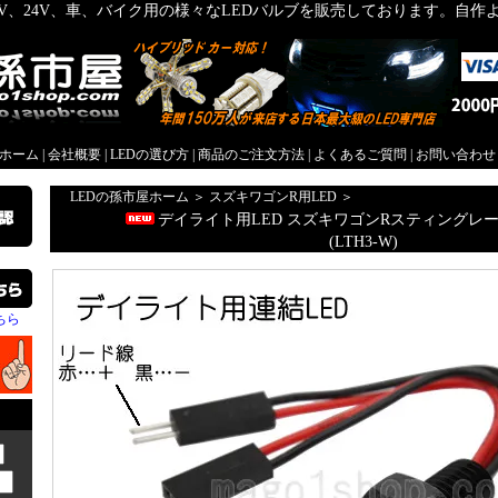
2V、24V、車、バイク用の様々なLEDバルブを販売しております。自
屋ホーム
|
会社概要
|
LEDの選び方
|
商品のご注文方法
|
よくあるご質問
|
お問い合わせ
LEDの孫市屋ホーム
＞
スズキワゴンR用LED
＞
デイライト用LED スズキワゴンRスティングレー用L
(LTH3-W)
ちら