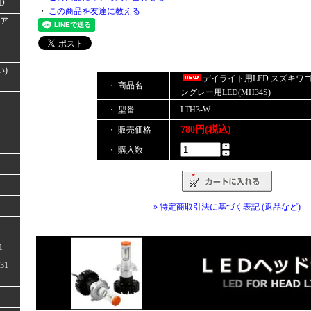
D
・
この商品を友達に教える
(ア
い)
デイライト用LED スズキワ
・ 商品名
ングレー用LED(MH34S)
・ 型番
LTH3-W
780円(税込)
・ 販売価格
・ 購入数
» 特定商取引法に基づく表記 (返品など)
1
31