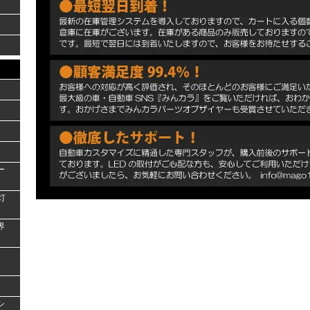
ー
灯
界
シ