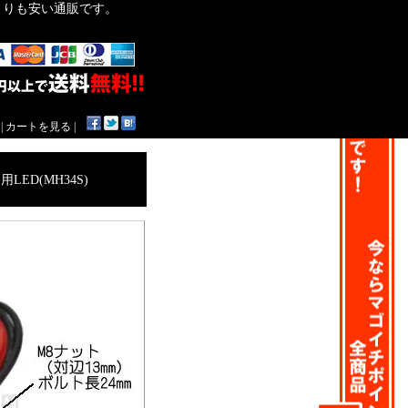
作よりも安い通販です。
|
カートを見る
|
ED(MH34S)