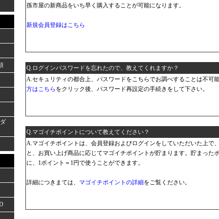
孫市屋の新商品をいち早く購入することが可能になります。
新規会員登録はこちら
類
Q.ログインパスワードを忘れたので、教えてくれますか？
A.セキュリティの都合上、パスワードをこちらでお調べすることは不可
方はこちら
をクリック後、パスワード再設定の手続きをして下さい。
ーダ
Q.マゴイチポイントについて教えてください？
A.マゴイチポイントは、会員登録およびログインをしていただいた上で
と、お買い上げ商品に応じてマゴイチポイントが貯まります。貯まった
に、1ポイント＝1円で使うことができます。
詳細につきまては、
マゴイチポイントの詳細
をご覧ください。
D