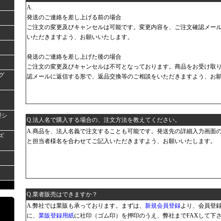
A.
発送のご連絡を差し上げる前の場合
ご注文の変更及びキャンセルは可能です。変更内容を、ご注文確認メー
いただきますよう、お願いいたします。
発送のご連絡を差し上げた後の場合
ご注文の変更及びキャンセルは不可となっております。商品をお受け取
グ
認メールに返信する形で、返品交換等のご相談をいただきますよう、お
型シ
Q.法人名で購入する場合の、注文方法を教えてください。
A.商品を、法人名義で注文することも可能です。発送先の詳細入力画面
ズ
と担当者様名を合わせてご記入いただきますよう、お願いいたします。
Q.業者販売はできますか？
A.弊社では業販も承っております。まずは、
新規会員登録
より、会員登
に、
業販登録用紙
に社印（ゴム印）を押印のうえ、弊社までFAXして下