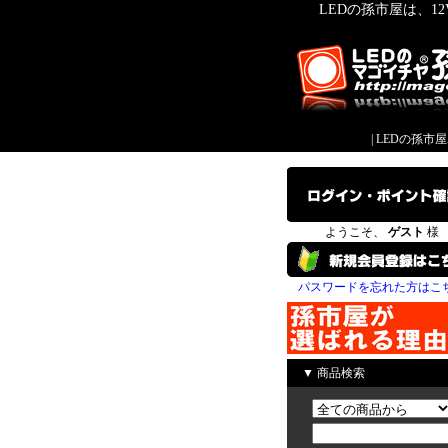
LEDの孫市屋は、1
|
LEDの孫市
ようこそ、
ゲスト
様
パスワードを忘れた方はこ
▼ 商品検索