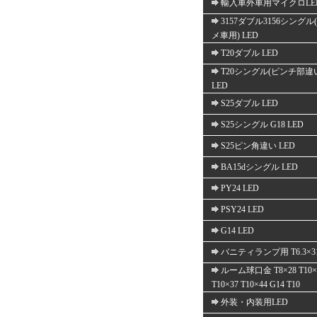
輸入車外車用マイクロLE
3157ダブル3156シングル
メ車用) LED
T20ダブル LED
T20シングル(ピンチ部違
LED
S25ダブル LED
S25シングル G18 LED
S25ピン角違い LED
BA15dシングル LED
PY24 LED
PSY24 LED
G14 LED
バニティランプ用 T6.3×3
ルーム球口金 T8×28 T10×
T10×37 T10×44 G14 T10
外装・内装用LED