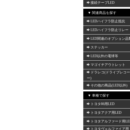
接続テープLED
▼ 関連商品を探す
LEDハイフラ防止抵抗
LEDハイフラ防止リレー
LED関連のオプション品
ステッカー
LED以外の電球等
マゴイチアウトレット
ドラレコ(ドライブレコ
ー)
その他の商品(LED以外)
▼ 車種で探す
トヨタ86用LED
トヨタアクア用LED
トヨタアルファード用LE
トヨタヴェルファイア用