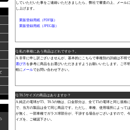
していただいた事をご連絡いただきましたら、弊社で審査の上、メール
し上げます。
業販登録用紙（PDF版）
業販登録用紙（JPEG版）
Q.私の車種にあう商品はどれですか？。
A.非常に申し訳ございませんが、基本的にこちらで車種別の詳細は不明
選び方
を参考に商品をお選びいただきますようお願いいたします。ご不
軽に
メール
でお問い合わせ下さい。
て
Q.T6.5サイズの商品はありますか？
A.純正の電球がT5、T6.5の物は、口金部分は、全てT5の電球と同じ規
で、当方の製品は全て同じ商品です。ただし、車種、使用場所によって
が無く、一部車種でガラス球部分が、干渉する場合がございますので、
ち
イズを、ご確認下さい。