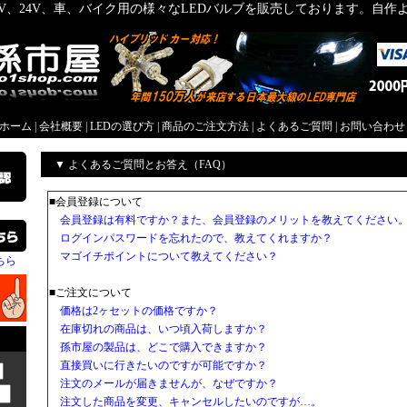
2V、24V、車、バイク用の様々なLEDバルブを販売しております。自
屋ホーム
|
会社概要
|
LEDの選び方
|
商品のご注文方法
|
よくあるご質問
|
お問い合わせ
▼ よくあるご質問とお答え（FAQ）
■会員登録について
会員登録は有料ですか？また、会員登録のメリットを教えてください
ログインパスワードを忘れたので、教えてくれますか？
マゴイチポイントについて教えてください？
ちら
■ご注文について
価格は2ヶセットの価格ですか？
在庫切れの商品は、いつ頃入荷しますか？
孫市屋の製品は、どこで購入できますか？
直接買いに行きたいのですが可能ですか？
注文のメールが届きませんが、なぜですか？
注文した商品を変更、キャンセルしたいのですが…。