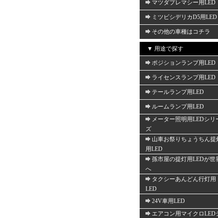
マツダプレマシー用LED
ミツビシデリカD5用LED
その他の車種はコチラ
▼ 用途で探す
ポジションランプ用LED
ライセンスランプ用LED
テールランプ用LED
ルームランプ用LED
メーター照明用LEDシリ
ズ
山車お祭りちょうちん提
用LED
孫市屋の提灯用LEDが世
へ
タクシーあんどん行灯用
LED
24V車用LED
エアコン用マイクロLED