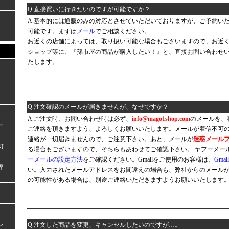
Q.直接買いに行きたいのですが可能ですか？
A.基本的には通販のみの対応とさせていただいておりますが、ご予約い
可能です。まずは
メール
でご相談ください。
お近くの店舗によっては、取り扱い可能な場合もございますので、お近
ショップ等に、『孫市屋の商品が購入したい！』と、直接お問い合わせ
たします。
Q.注文確認のメールが届きませんが、なぜですか？
A.ご注文時、お問い合わせ時は必ず、
info@mago1shop.com
のメールを、
ー
ご連絡を頂きますよう、よろしくお願いいたします。メールが着信不可
連絡が一切届きませんので、ご注意下さい。あと、メールが
迷惑メール
灯
る場合もございますので、そちらもあわせてご確認下さい。 ヤフーメー
ーメールの設定方法
をご確認ください。Gmailをご使用のお客様は、
Gma
界
い。入力されたメールアドレスをお間違えの場合も、弊社からのメール
の可能性がある場合は、別途ご連絡いただきますようお願いいたします
シ
Q.注文した商品を変更、キャンセルしたいのですが…。