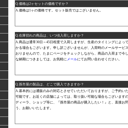
Q.価格は2ヶセットの価格ですか？
A.価格は1ヶの価格です。セット販売ではございません。
Q.在庫切れの商品は、いつ頃入荷しますか？
A.商品は通常30日～45日程度で入荷しますが、生産のタイミングによっ
かる場合もございます。申し訳ございませんが、入荷時のメールサービ
おりませんので、たまにページをチェックしながら、商品の入荷まで今
な納期につきましては、お気軽に
メール
にてお問い合わせください。
Q.孫市屋の製品は、どこで購入できますか？
A.基本的には通販のみの対応とさせていただいておりますが、ご予約い
可能です。お近くの店舗によっては、取り扱い可能な場合もございます
ディーラ、ショップ等に、『孫市屋の商品が購入したい！』と、直接お
う、お願いいたします。