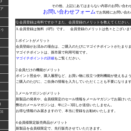
D
その他、上記にあてはまらない内容のお問い合わ
(ア
お問い合わせフォーム
でお気軽にお問い合わ
Q.会員登録は有料ですか？また、会員登録のメリットを教えてください
A.会員登録は無料（0円）です。 会員登録のメリットは色々とございま
い)
1.ポイントがメリット
会員登録がお済みの場合は、ご購入のたびにマゴイチポイントがたまり
マゴイチポイントは、孫市屋で利用可能です。
マゴイチポイントの詳細
もご覧ください。
2.会員だけの機能がメリット
ポイント照会や、購入履歴など、お買い物に役立つ便利機能が使えるよ
ご購入のたびに、ご自身の情報を入力していただくことも不要になりま
3.メールマガジンがメリット
新製品の発表や、会員様限定のセール情報をメールマガジンでお届けい
1
弊社のメールマガジンは、年に2～3回しか送信いたしません。
お得な情報のみ届きますので、本当に登録をお勧めいたします。
31
4.会員様限定販売商品がメリット
新製品を会員様限定で、先行販売させていただきます。