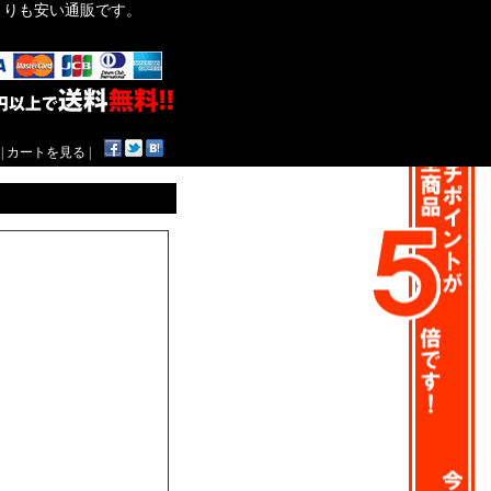
作よりも安い通販です。
|
カートを見る
|
。