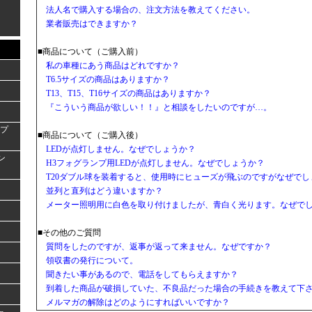
法人名で購入する場合の、注文方法を教えてください。
業者販売はできますか？
■商品について（ご購入前）
私の車種にあう商品はどれですか？
T6.5サイズの商品はありますか？
T13、T15、T16サイズの商品はありますか？
『こういう商品が欲しい！！』と相談をしたいのですが…。
ンプ
■商品について（ご購入後）
LEDが点灯しません。なぜでしょうか？
ラン
H3フォグランプ用LEDが点灯しません。なぜでしょうか？
T20ダブル球を装着すると、使用時にヒューズが飛ぶのですがなぜでし
並列と直列はどう違いますか？
メーター照明用に白色を取り付けましたが、青白く光ります。なぜで
■その他のご質問
質問をしたのですが、返事が返って来ません。なぜですか？
領収書の発行について。
聞きたい事があるので、電話をしてもらえますか？
到着した商品が破損していた、不良品だった場合の手続きを教えて下
メルマガの解除はどのようにすればいいですか？