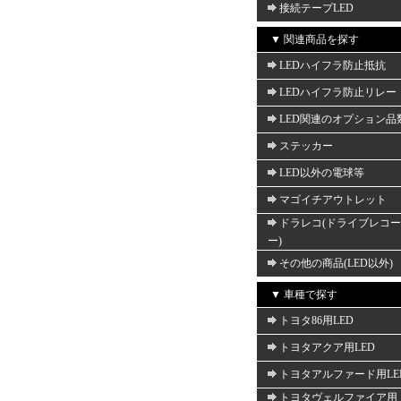
接続テープLED
▼ 関連商品を探す
LEDハイフラ防止抵抗
LEDハイフラ防止リレー
LED関連のオプション品
ステッカー
LED以外の電球等
マゴイチアウトレット
ドラレコ(ドライブレコ
ー)
その他の商品(LED以外)
▼ 車種で探す
トヨタ86用LED
トヨタアクア用LED
トヨタアルファード用LE
トヨタヴェルファイア用