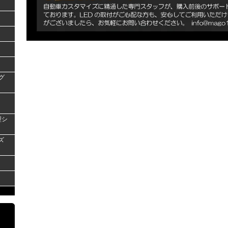
グ
型シ
ズ