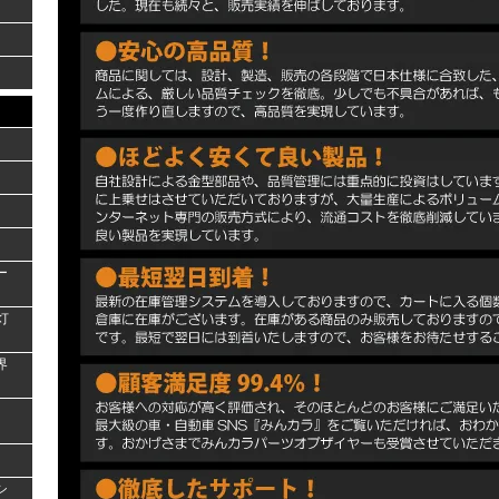
ー
灯
界
シ