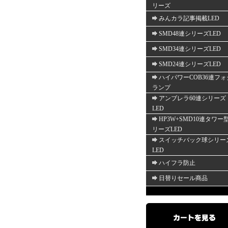
リーズ
みんカラ記事掲載LED
SMD48連シリーズLED
SMD34連シリーズLED
SMD24連シリーズLED
ハイパワーCOB36連フォ
ランプ
アンブレラ60連シリーズ
LED
HP3W+SMD10連タワー
リーズLED
スイッチバック球シリー
LED
ハイフラ防止
日替りセール商品