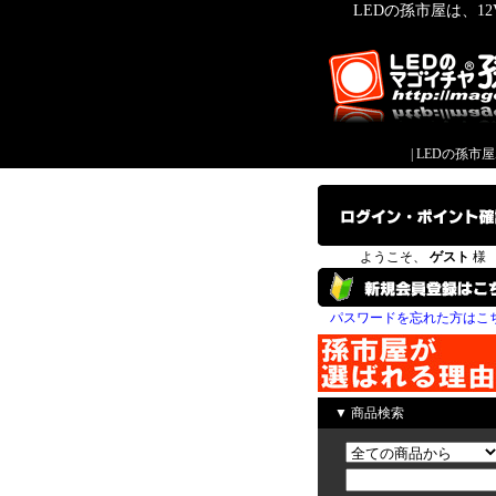
LEDの孫市屋は、1
|
LEDの孫市
ようこそ、
ゲスト
様
パスワードを忘れた方はこ
▼ 商品検索