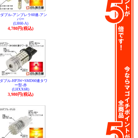
20ダブル-アンブレラ60連-アン
バー
(LH60-A)
4,780円(税込)
0ダブル-HP3W+SMD60連タワ
ー型-赤
(LHXX6R)
3,980円(税込)