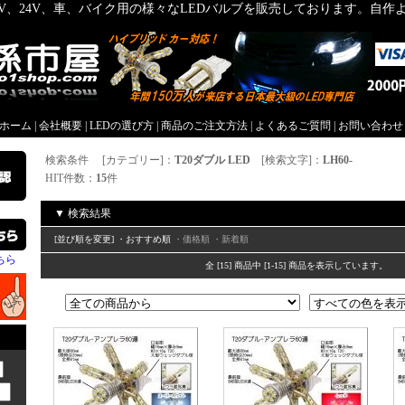
2V、24V、車、バイク用の様々なLEDバルブを販売しております。自
屋ホーム
|
会社概要
|
LEDの選び方
|
商品のご注文方法
|
よくあるご質問
|
お問い合わせ
検索条件 [カテゴリー]：
T20ダブル LED
[検索文字]：
LH60-
HIT件数：
15
件
▼ 検索結果
[並び順を変更] ・おすすめ順
・価格順
・新着順
ちら
全 [15] 商品中 [1-15] 商品を表示しています。