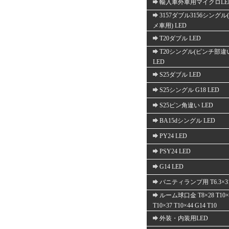
輸入車外車用マイクロLE
3157ダブル3156シングル
メ車用) LED
T20ダブル LED
T20シングル(ピンチ部違
LED
S25ダブル LED
S25シングル G18 LED
S25ピン角違い LED
BA15dシングル LED
PY24 LED
PSY24 LED
G14 LED
バニティランプ用 T6.3×3
ルーム球口金 T8×28 T10×
T10×37 T10×44 G14 T10
外装・内装用LED