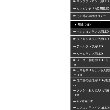
マツダプレマシー用LED
ミツビシデリカD5用LED
その他の車種はコチラ
▼ 用途で探す
ポジションランプ用LED
ライセンスランプ用LED
テールランプ用LED
ルームランプ用LED
メーター照明用LEDシリ
ズ
山車お祭りちょうちん提
用LED
孫市屋の提灯用LEDが世
へ
タクシーあんどん行灯用
LED
24V車用LED
エアコン用マイクロLED