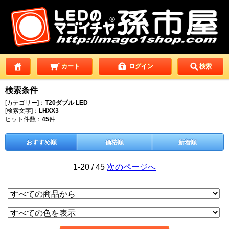
カート
ログイン
検索
検索条件
[カテゴリー]：
T20ダブル LED
[検索文字]：
LHXX3
ヒット件数：
45
件
おすすめ順
価格順
新着順
1-20 / 45
次のページへ