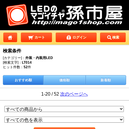
カート
ログイン
検索
検索条件
[カテゴリー]：
外装・内装用LED
[検索文字]：
LT014
ヒット件数：
52
件
おすすめ順
価格順
新着順
1-20 / 52
次のページへ