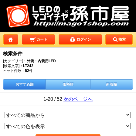
カート
ログイン
検索
検索条件
[カテゴリー]：
外装・内装用LED
[検索文字]：
LT242
ヒット件数：
52
件
おすすめ順
価格順
新着順
1-20 / 52
次のページへ