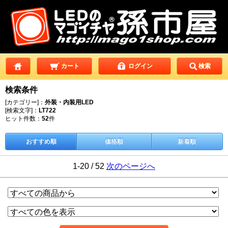
カート
ログイン
検索
検索条件
[カテゴリー]：
外装・内装用LED
[検索文字]：
LT722
ヒット件数：
52
件
おすすめ順
価格順
新着順
1-20 / 52
次のページへ