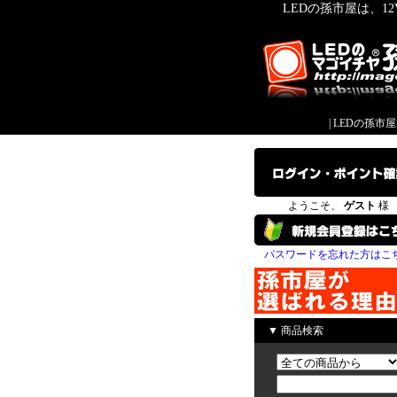
LEDの孫市屋は、1
|
LEDの孫市
ようこそ、
ゲスト
様
パスワードを忘れた方はこ
▼ 商品検索