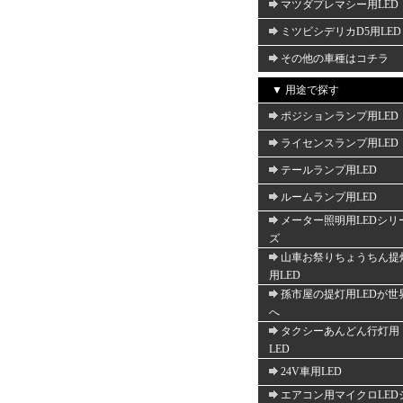
マツダプレマシー用LED
ミツビシデリカD5用LED
その他の車種はコチラ
▼ 用途で探す
ポジションランプ用LED
ライセンスランプ用LED
テールランプ用LED
ルームランプ用LED
メーター照明用LEDシリ
ズ
山車お祭りちょうちん提
用LED
孫市屋の提灯用LEDが世
へ
タクシーあんどん行灯用
LED
24V車用LED
エアコン用マイクロLED