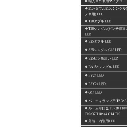
輸入車外車用マイクロLE
3157ダブル3156シングル
メ車用) LED
T20ダブル LED
T20シングル(ピンチ部違
LED
S25ダブル LED
S25シングル G18 LED
S25ピン角違い LED
BA15dシングル LED
PY24 LED
PSY24 LED
G14 LED
バニティランプ用 T6.3×3
ルーム球口金 T8×28 T10×
T10×37 T10×44 G14 T10
外装・内装用LED