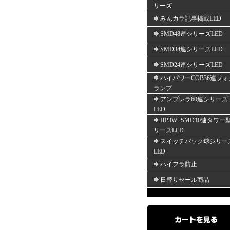
リーズ
みんカラ記事掲載LED
SMD48連シリーズLED
SMD34連シリーズLED
SMD24連シリーズLED
ハイパワーCOB36連フォ
ランプ
アンブレラ60連シリーズ
LED
HP3W+SMD10連タワー
リーズLED
スイッチバック球シリー
LED
ハイフラ防止
日替りセール商品