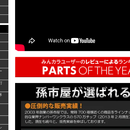
ー
灯
界
シ