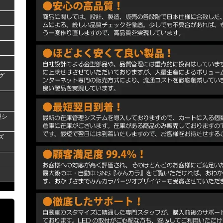
グ
型シ
ズ