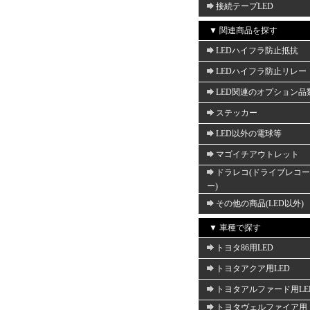
接続テープLED
▼ 関連商品を探す
LEDハイフラ防止抵抗
LEDハイフラ防止リレー
LED関連のオプション品
ステッカー
LED以外の電球等
マゴイチアウトレット
ドラレコ(ドライブレコ
ー)
その他の商品(LED以外)
▼ 車種で探す
トヨタ86用LED
トヨタアクア用LED
トヨタアルファード用LE
トヨタヴェルファイア用