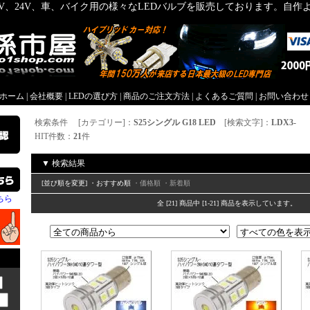
2V、24V、車、バイク用の様々なLEDバルブを販売しております。自
屋ホーム
|
会社概要
|
LEDの選び方
|
商品のご注文方法
|
よくあるご質問
|
お問い合わせ
検索条件 [カテゴリー]：
S25シングル G18 LED
[検索文字]：
LDX3-
HIT件数：
21
件
▼ 検索結果
[並び順を変更] ・おすすめ順
・価格順
・新着順
ちら
全 [21] 商品中 [1-21] 商品を表示しています。