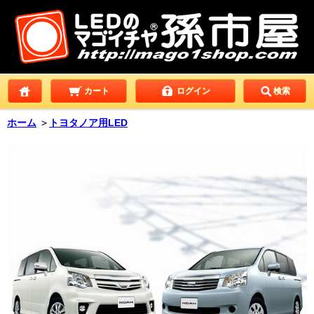
カート
ログイン
検索
ホーム
＞
トヨタノア用LED