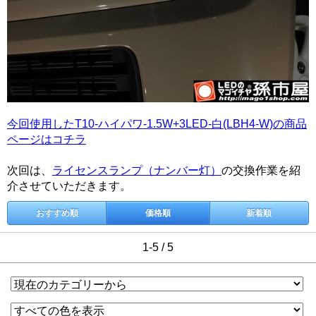
今回使用したT10-ハイパワ-1.5W+3LED-白(LBH4-W)の商品
ページはコチラ
次回は、
ライセンスランプ（ナンバー灯）
の交換作業を紹
介させていただきます。
おすすめ順
価格順
新着順
1-5 / 5