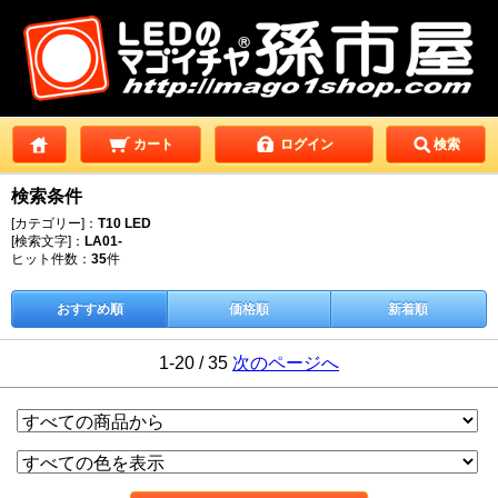
カート
ログイン
検索
検索条件
[カテゴリー]：
T10 LED
[検索文字]：
LA01-
ヒット件数：
35
件
おすすめ順
価格順
新着順
1-20 / 35
次のページへ