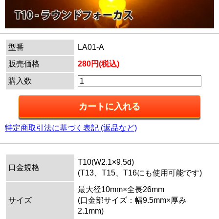
型番
LA01-A
販売価格
280円(税込)
購入数
特定商取引法に基づく表記 (返品など)
T10(W2.1×9.5d)
口金規格
(T13、T15、T16にも使用可能です)
最大径10mm×全長26mm
サイズ
(口金部サイズ：幅9.5mm×厚み
2.1mm)