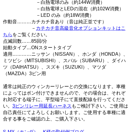
－白熱電球のみ（約144W消費）
－白熱電球とLEDの混在（約102W消費）
－LED のみ（約18W消費）
作動音………カチカチ音あり（音は純正並です）
－
カチカチ音高級音化オプションキットはこ
ちら
をご覧ください。
点滅回数……85回/分
始動タイプ…ONスタートタイプ
適用…………ニッサン（NISSAN）、ホンダ（HONDA）、
ミツビシ（MITSUBISHI）、スバル（SUBARU）、ダイハ
ツ（DAIHATSU）、スズキ（SUZUKI）、マツダ
（MAZDA）3ピン用
通常は純正のウィンカーリレーとの交換になります。車種
によってはポン付けできませんので、その場合は、それぞ
れ対応する端子に、平型端子にて直接配線を行ってくださ
い。
3ピンリレー用延長ハーネス
もご検討下さい。ご使用は
自己責任にてよろしくお願いします。ご使用する車種に適
合する事をご確認の上、ご購入下さい。
S-MX（ホンダ） K様の取付例ブログ