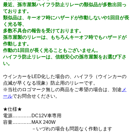
最近、孫市屋製ハイフラ防止リレーの類似品が多数出回っ
ております。
類似品は、キーオフ時にハザードが作動しないや1回目が長
く光る等、
多数不具合の報告を受けております。
孫市屋製のリレーは、もちろんキーオフ時でもハザードが
作動します。
作動の1回目が長く光ることもございません。
ハイフラ防止リレーは、信頼安心の孫市屋製をお選び下さ
い。
ウインカーをLED化した場合の、ハイフラ（ウインカーの
点滅が早くなる現象）防止用のリレーです。
※当社のロゴマーク無しの商品をご希望の場合は、別途
メ
ール
でお問合せください。
★仕様★
電源…………DC12V車専用
容量…………MAX 240W
－いづれの場合も問題なく作動します