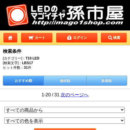
カート
ログイン
検索
検索条件
[カテゴリー]：
T10 LED
[検索文字]：
LBS17
ヒット件数：
31
件
おすすめ順
価格順
新着順
1-20 / 31
次のページへ