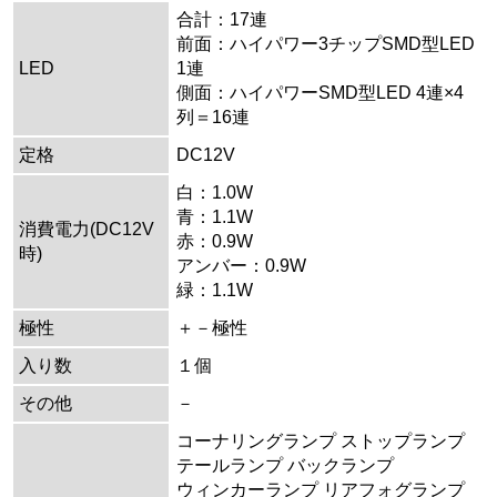
合計：17連
前面：ハイパワー3チップSMD型LED
LED
1連
側面：ハイパワーSMD型LED 4連×4
列＝16連
定格
DC12V
白：1.0W
青：1.1W
消費電力(DC12V
赤：0.9W
時)
アンバー：0.9W
緑：1.1W
極性
＋－極性
入り数
１個
その他
－
コーナリングランプ ストップランプ
テールランプ バックランプ
ウィンカーランプ リアフォグランプ