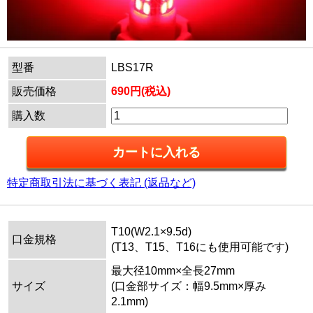
型番
LBS17R
販売価格
690円(税込)
購入数
特定商取引法に基づく表記 (返品など)
T10(W2.1×9.5d)
口金規格
(T13、T15、T16にも使用可能です)
最大径10mm×全長27mm
サイズ
(口金部サイズ：幅9.5mm×厚み
2.1mm)