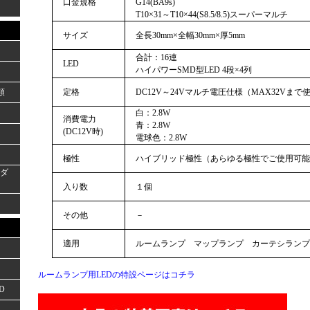
口金規格
G14(BA9s)
T10×31～T10×44(S8.5/8.5)スーパーマルチ
サイズ
全長30mm×全幅30mm×厚5mm
合計：16連
LED
ハイパワーSMD型LED 4段×4列
類
定格
DC12V～24Vマルチ電圧仕様（MAX32Vまで
白：2.8W
消費電力
青：2.8W
(DC12V時)
電球色：2.8W
極性
ハイブリッド極性（あらゆる極性でご使用可能
ーダ
入り数
１個
その他
－
適用
ルームランプ マップランプ カーテシランプ
ルームランプ用LEDの特設ページはコチラ
D