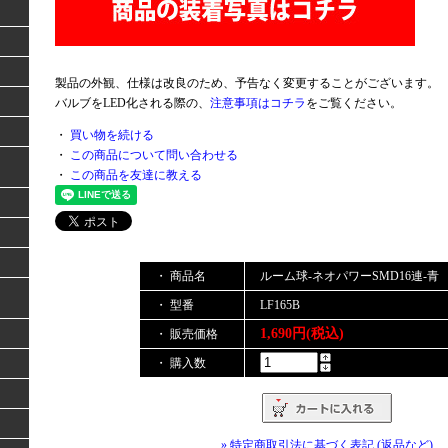
製品の外観、仕様は改良のため、予告なく変更することがございます。
バルブをLED化される際の、
注意事項はコチラ
をご覧ください。
・
買い物を続ける
・
この商品について問い合わせる
・
この商品を友達に教える
・ 商品名
ルーム球-ネオパワーSMD16連-青
・ 型番
LF165B
1,690円(税込)
・ 販売価格
・ 購入数
» 特定商取引法に基づく表記 (返品など)