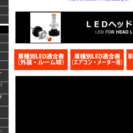
ー
灯
界
シ