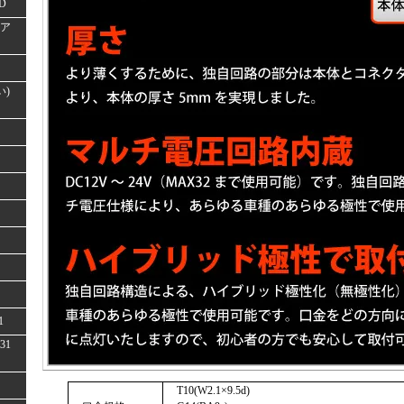
D
(ア
い)
1
31
T10(W2.1×9.5d)