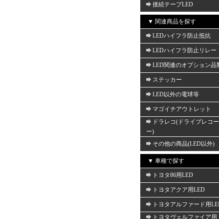
接続テープLED
▼ 関連商品を探す
LEDハイフラ防止抵抗
LEDハイフラ防止リレー
LED関連のオプション品
ステッカー
LED以外の電球等
マゴイチアウトレット
ドラレコ(ドライブレコ
ー)
その他の商品(LED以外)
▼ 車種で探す
トヨタ86用LED
トヨタアクア用LED
トヨタアルファード用LE
トヨタヴェルファイア用