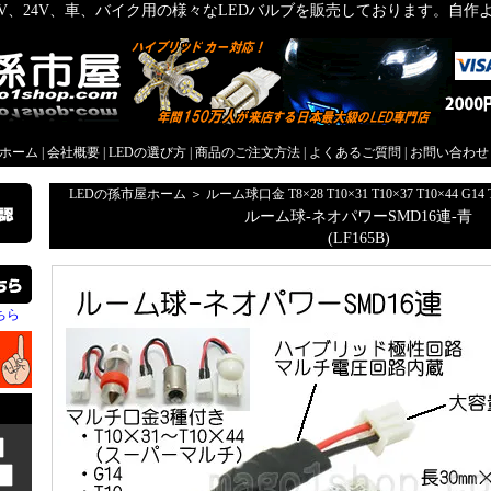
2V、24V、車、バイク用の様々なLEDバルブを販売しております。自
屋ホーム
|
会社概要
|
LEDの選び方
|
商品のご注文方法
|
よくあるご質問
|
お問い合わせ
LEDの孫市屋ホーム
＞
ルーム球口金 T8×28 T10×31 T10×37 T10×44 G14 
ルーム球-ネオパワーSMD16連-青
(LF165B)
ちら