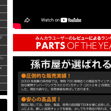
グ
型シ
ズ