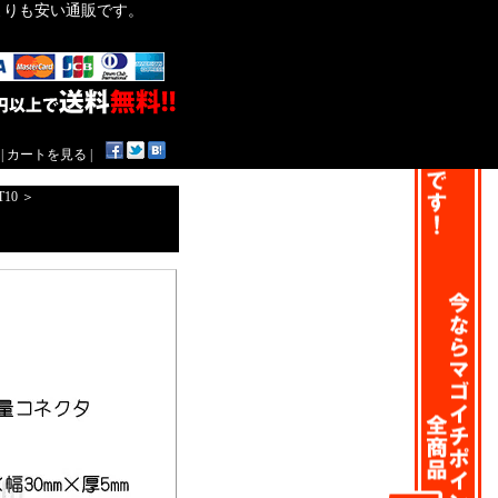
作よりも安い通販です。
|
カートを見る
|
T10
＞