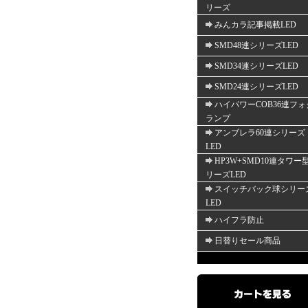
リーズ
みんカラ記事掲載LED
SMD48連シリーズLED
SMD34連シリーズLED
SMD24連シリーズLED
ハイパワーCOB36連フォ
ランプ
アンブレラ60連シリーズ
LED
HP3W+SMD10連タワー
リーズLED
スイッチバック球シリー
LED
ハイフラ防止
日替りセール商品