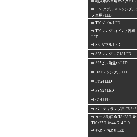
輸入車外車用マイクロLE
3157ダブル3156シングル
メ車用) LED
T20ダブル LED
T20シングル(ピンチ部違
LED
S25ダブル LED
S25シングル G18 LED
S25ピン角違い LED
BA15dシングル LED
PY24 LED
PSY24 LED
G14 LED
バニティランプ用 T6.3×3
ルーム球口金 T8×28 T10×
T10×37 T10×44 G14 T10
外装・内装用LED