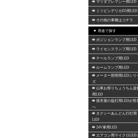
マツダプレマシー用LED
ミツビシデリカD5用LED
その他の車種はコチラ
▼ 用途で探す
ポジションランプ用LED
ライセンスランプ用LED
テールランプ用LED
ルームランプ用LED
メーター照明用LEDシリ
ズ
山車お祭りちょうちん提
用LED
孫市屋の提灯用LEDが世
へ
タクシーあんどん行灯用
LED
24V車用LED
エアコン用マイクロLED