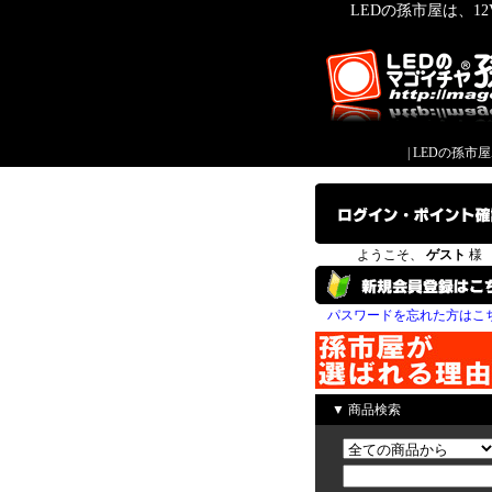
LEDの孫市屋は、1
|
LEDの孫市
ようこそ、
ゲスト
様
パスワードを忘れた方はこ
▼ 商品検索