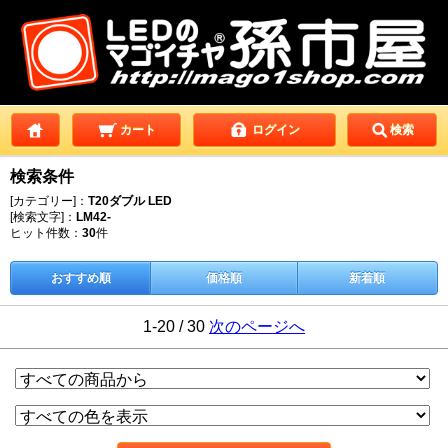
カート
ログイン
検索
検索条件
[カテゴリー]：
T20ダブル LED
[検索文字]：
LM42-
ヒット件数：
30
件
おすすめ順
価格順
新着順
1-20 / 30
次のページへ