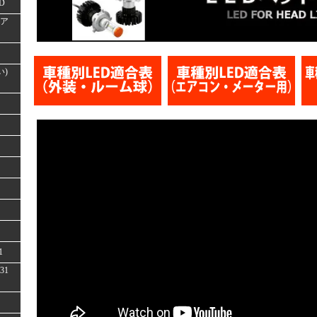
D
(ア
い)
1
31