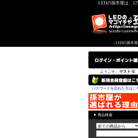
LEDの孫市屋は、1
|
LEDの孫市
ようこそ、
ゲスト
様
パスワードを忘れた方はこ
▼ 商品検索