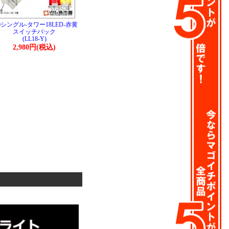
0シングル-タワー18LED-赤黄
スイッチバック
(LL18-Y)
2,980円(税込)