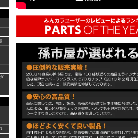
類
ーダ
D