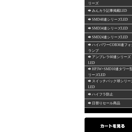
リーズ
みんカラ記事掲載LED
SMD48連シリーズLED
SMD34連シリーズLED
SMD24連シリーズLED
ハイパワーCOB36連フォ
ランプ
アンブレラ60連シリーズ
LED
HP3W+SMD10連タワー
リーズLED
スイッチバック球シリー
LED
ハイフラ防止
日替りセール商品