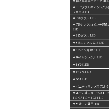
輸入車外車用マイクロLE
3157ダブル3156シングル
メ車用) LED
T20ダブル LED
T20シングル(ピンチ部違
LED
S25ダブル LED
S25シングル G18 LED
S25ピン角違い LED
BA15dシングル LED
PY24 LED
PSY24 LED
G14 LED
バニティランプ用 T6.3×3
ルーム球口金 T8×28 T10×
T10×37 T10×44 G14 T10
外装・内装用LED