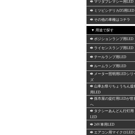
マツダプレマシー用LED
ミツビシデリカD5用LED
その他の車種はコチラ
▼ 用途で探す
ポジションランプ用LED
ライセンスランプ用LED
テールランプ用LED
ルームランプ用LED
メーター照明用LEDシリ
ズ
山車お祭りちょうちん提
用LED
孫市屋の提灯用LEDが世
へ
タクシーあんどん行灯用
LED
24V車用LED
エアコン用マイクロLED