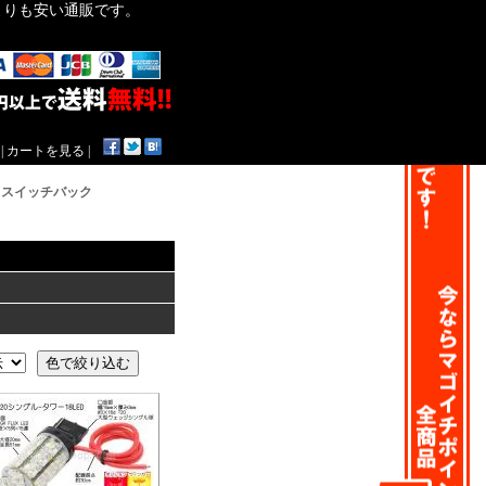
作よりも安い通販です。
|
カートを見る
|
：
スイッチバック