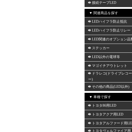
接続テープLED
▼ 関連商品を探す
LEDハイフラ防止抵抗
LEDハイフラ防止リレー
LED関連のオプション品
ステッカー
LED以外の電球等
マゴイチアウトレット
ドラレコ(ドライブレコ
ー)
その他の商品(LED以外)
▼ 車種で探す
トヨタ86用LED
トヨタアクア用LED
トヨタアルファード用LE
トヨタヴェルファイア用