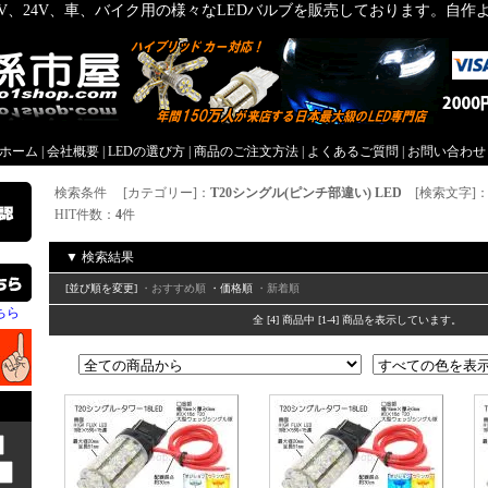
2V、24V、車、バイク用の様々なLEDバルブを販売しております。自
屋ホーム
|
会社概要
|
LEDの選び方
|
商品のご注文方法
|
よくあるご質問
|
お問い合わせ
検索条件 [カテゴリー]：
T20シングル(ピンチ部違い) LED
[検索文字]
HIT件数：
4
件
▼ 検索結果
[並び順を変更]
・おすすめ順
・価格順
・新着順
ちら
全 [4] 商品中 [1-4] 商品を表示しています。