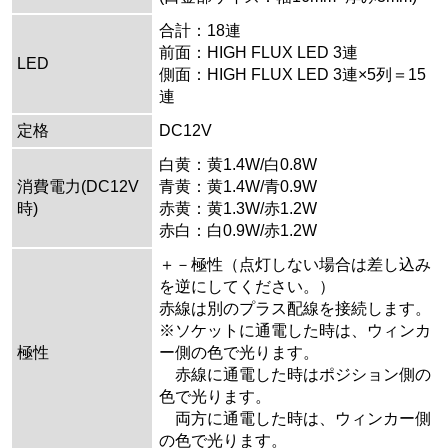
合計：18連
前面：HIGH FLUX LED 3連
LED
側面：HIGH FLUX LED 3連×5列＝15
連
定格
DC12V
白黄：黄1.4W/白0.8W
消費電力(DC12V
青黄：黄1.4W/青0.9W
時)
赤黄：黄1.3W/赤1.2W
赤白：白0.9W/赤1.2W
＋－極性（点灯しない場合は差し込み
を逆にしてください。）
赤線は別のプラス配線を接続します。
※ソケットに通電した時は、ウィンカ
極性
ー側の色で光ります。
赤線に通電した時はポジション側の
色で光ります。
両方に通電した時は、ウィンカー側
の色で光ります。