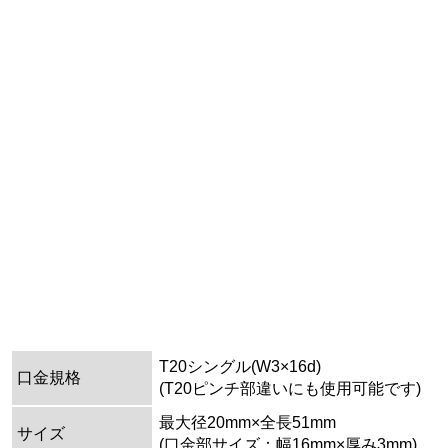
T20シングル(W3×16d)
口金規格
(T20ピンチ部違いにも使用可能です)
最大径20mm×全長51mm
サイズ
(口金部サイズ：幅16mm×厚み3mm)