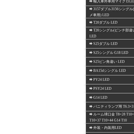
輸入車外車用マイクロLE
3157ダブル3156シングル
メ車用) LED
T20ダブル LED
T20シングル(ピンチ部違
LED
S25ダブル LED
S25シングル G18 LED
S25ピン角違い LED
BA15dシングル LED
PY24 LED
PSY24 LED
G14 LED
バニティランプ用 T6.3×3
ルーム球口金 T8×28 T10×
T10×37 T10×44 G14 T10
外装・内装用LED