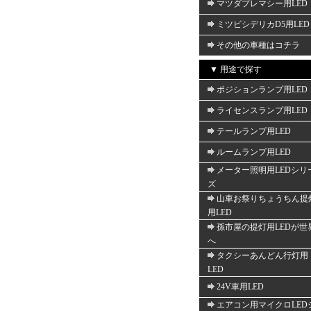
マツダプレマシー用LED
ミツビシデリカD5用LED
その他の車種はコチラ
▼ 用途で探す
ポジションランプ用LED
ライセンスランプ用LED
テールランプ用LED
ルームランプ用LED
メーター照明用LEDシリ
ズ
山車お祭りちょうちん提
用LED
孫市屋の提灯用LEDが世
へ
タクシーあんどん行灯用
LED
24V車用LED
エアコン用マイクロLED