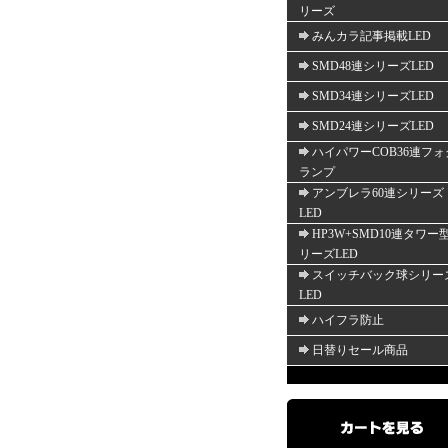
リーズ
みんカラ記事掲載LED
SMD48連シリーズLED
SMD34連シリーズLED
SMD24連シリーズLED
ハイパワーCOB36連フォ
ランプ
アンブレラ60連シリーズ
LED
HP3W+SMD10連タワー
リーズLED
スイッチバック球シリー
LED
ハイフラ防止
日替りセール商品