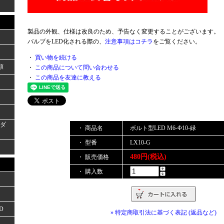
製品の外観、仕様は改良のため、予告なく変更することがございます。
バルブをLED化される際の、
注意事項はコチラ
をご覧ください。
・
買い物を続ける
類
・
この商品について問い合わせる
・
この商品を友達に教える
ーダ
・ 商品名
ボルト型LED M6-Φ10-緑
・ 型番
LX10-G
480円(税込)
・ 販売価格
・ 購入数
D
» 特定商取引法に基づく表記 (返品など)