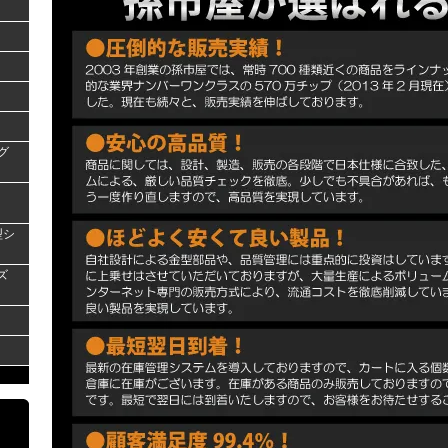
グ
型シ
ズ