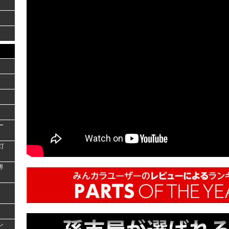
ー
灯
界
シ