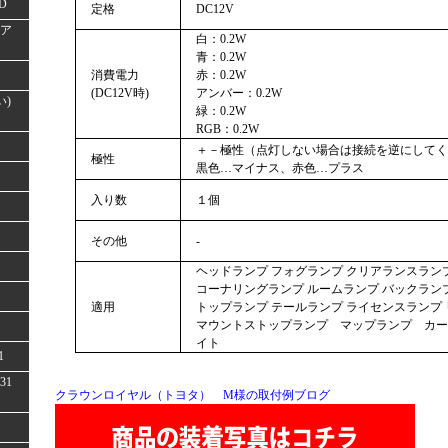
D
定格
DC12V
(ア
白：0.2W
青：0.2W
消費電力
赤：0.2W
(DC12V時)
アンバー：0.2W
い)
緑：0.2W
RGB：0.2W
＋－極性（点灯しない場合は接続を逆にしてく
極性
黒色…マイナス、赤色…プラス
入り数
１個
その他
-
ヘッドランプ フォグランプ クリアランスラン
コーナリングランプ ルームランプ バックランプ
適用
トップランプ テールランプ ライセンスランプ 
マウントストップランプ マップランプ カー
イト
1
31
クラウンロイヤル（トヨタ） M様の取付例ブログ