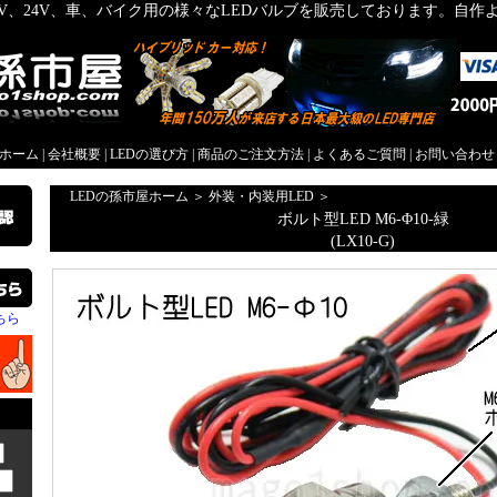
2V、24V、車、バイク用の様々なLEDバルブを販売しております。自
屋ホーム
|
会社概要
|
LEDの選び方
|
商品のご注文方法
|
よくあるご質問
|
お問い合わせ
LEDの孫市屋ホーム
＞
外装・内装用LED
＞
ボルト型LED M6-Φ10-緑
(LX10-G)
ちら