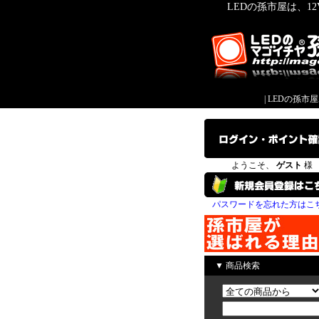
LEDの孫市屋は、1
|
LEDの孫市
ようこそ、
ゲスト
様
パスワードを忘れた方はこ
▼ 商品検索