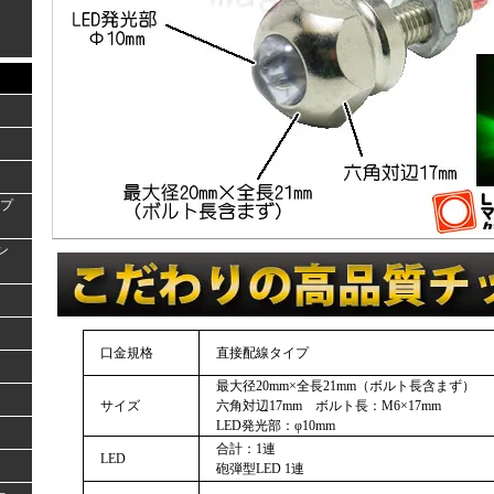
ンプ
ラン
口金規格
直接配線タイプ
最大径20mm×全長21mm（ボルト長含まず）
サイズ
六角対辺17mm ボルト長：M6×17mm
LED発光部：φ10mm
合計：1連
LED
砲弾型LED 1連