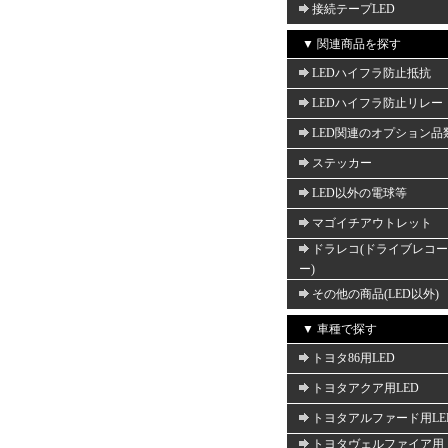
接続テープLED
▼ 関連商品を探す
LEDハイフラ防止抵抗
LEDハイフラ防止リレー
LED関連のオプション品
ステッカー
LED以外の電球等
マゴイチアウトレット
ドラレコ(ドライブレコ
ー)
その他の商品(LED以外)
▼ 車種で探す
トヨタ86用LED
トヨタアクア用LED
トヨタアルファード用LE
トヨタヴェルファイア用