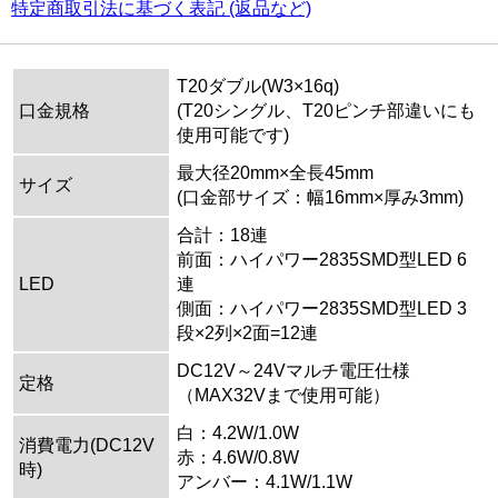
特定商取引法に基づく表記 (返品など)
T20ダブル(W3×16q)
口金規格
(T20シングル、T20ピンチ部違いにも
使用可能です)
最大径20mm×全長45mm
サイズ
(口金部サイズ：幅16mm×厚み3mm)
合計：18連
前面：ハイパワー2835SMD型LED 6
LED
連
側面：ハイパワー2835SMD型LED 3
段×2列×2面=12連
DC12V～24Vマルチ電圧仕様
定格
（MAX32Vまで使用可能）
白：4.2W/1.0W
消費電力(DC12V
赤：4.6W/0.8W
時)
アンバー：4.1W/1.1W