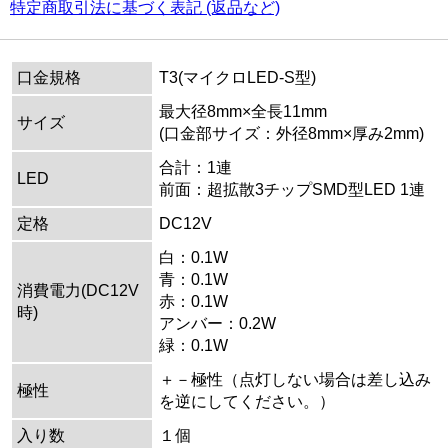
特定商取引法に基づく表記 (返品など)
口金規格
T3(マイクロLED-S型)
最大径8mm×全長11mm
サイズ
(口金部サイズ：外径8mm×厚み2mm)
合計：1連
LED
前面：超拡散3チップSMD型LED 1連
定格
DC12V
白：0.1W
青：0.1W
消費電力(DC12V
赤：0.1W
時)
アンバー：0.2W
緑：0.1W
＋－極性（点灯しない場合は差し込み
極性
を逆にしてください。）
入り数
１個