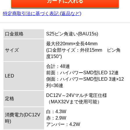
特定商取引法に基づく表記 (返品など)
口金規格
S25ピン角違い(BAU15s)
最大径20mm×全長44mm
サイズ
(口金部サイズ：外径15mm ピン角
度150°)
合計：48連
前面：ハイパワーSMD型LED 12連
LED
側面：ハイパワーSMD型LED 3連×12
列=36連
DC12V～24Vマルチ電圧仕様
定格
（MAX32Vまで使用可能）
白：4.3W
消費電力(DC12V
赤：2.9W
時)
アンバー：4.2W