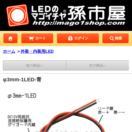
カート
ログイン
検索
ホーム
＞
外装・内装用LED
前の商品へ
次の商品へ
φ3mm-1LED-青