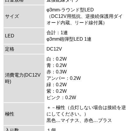
φ3mm-ラウンド型LED
サイズ
（DC12V用抵抗、逆接続保護用ダイ
オード内蔵、リード線付属）
合計：1連
LED
φ3mm砲弾型LED 1連
定格
DC12V
白：0.2W
青：0.2W
赤：0.3W
消費電力(DC12V
アンバー：0.2W
時)
緑：0.2W
紫：0.2W
ピンク：0.2W
＋－極性（点灯しない場合は接続を逆
極性
にしてください。）
黒色…マイナス、赤色…プラス
入り数
１個