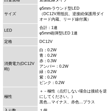
φ5mm-ラウンド型LED
サイズ
（DC12V用抵抗、逆接続保護用ダイ
オード内蔵、リード線付属）
合計：1連
LED
φ5mm砲弾型LED 1連
定格
DC12V
白：0.2W
青：0.2W
赤：0.3W
消費電力(DC12V
アンバー：0.2W
時)
緑：0.2W
紫：0.2W
ピンク：0.2W
＋－極性（点灯しない場合は接続を逆
極性
にしてください。）
黒色…マイナス、赤色…プラス
入り数
１個