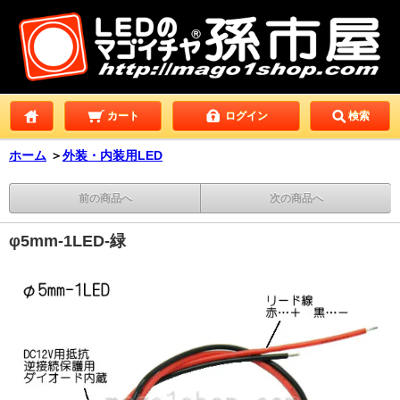
カート
ログイン
検索
ホーム
＞
外装・内装用LED
前の商品へ
次の商品へ
φ5mm-1LED-緑