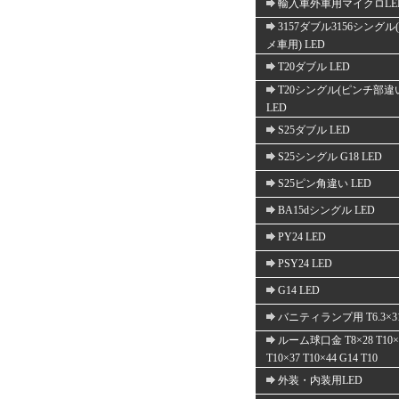
輸入車外車用マイクロLE
3157ダブル3156シングル
メ車用) LED
T20ダブル LED
T20シングル(ピンチ部違
LED
S25ダブル LED
S25シングル G18 LED
S25ピン角違い LED
BA15dシングル LED
PY24 LED
PSY24 LED
G14 LED
バニティランプ用 T6.3×3
ルーム球口金 T8×28 T10×
T10×37 T10×44 G14 T10
外装・内装用LED