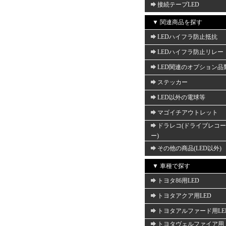
接続テープLED
▼ 関連商品を探す
LEDハイフラ防止抵抗
LEDハイフラ防止リレー
LED関連のオプション品
ステッカー
LED以外の電球等
マゴイチアウトレット
ドラレコ(ドライブレコ
ー)
その他の商品(LED以外)
▼ 車種で探す
トヨタ86用LED
トヨタアクア用LED
トヨタアルファード用LE
トヨタヴェルファイア用