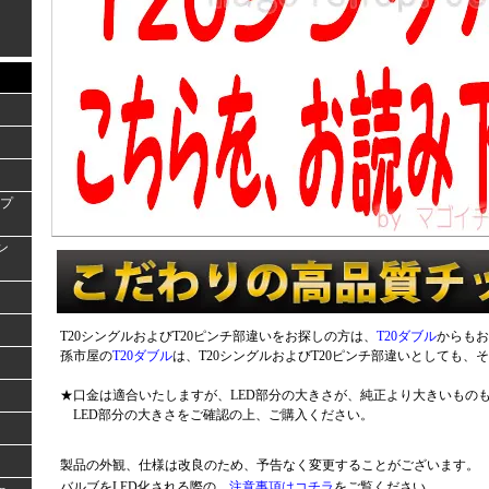
ンプ
ラン
T20シングルおよびT20ピンチ部違いをお探しの方は、
T20ダブル
からもお
孫市屋の
T20ダブル
は、T20シングルおよびT20ピンチ部違いとしても、
★口金は適合いたしますが、LED部分の大きさが、純正より大きいもの
LED部分の大きさをご確認の上、ご購入ください。
製品の外観、仕様は改良のため、予告なく変更することがございます。
バルブをLED化される際の、
注意事項はコチラ
をご覧ください。