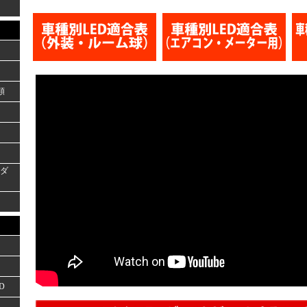
類
ーダ
D