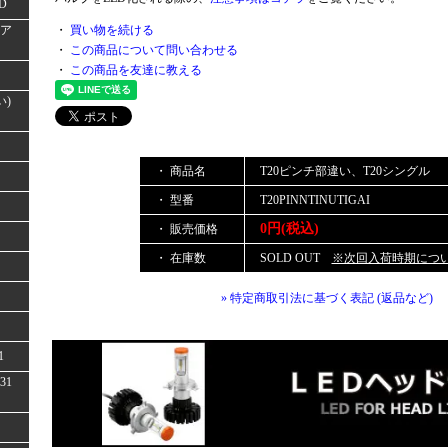
D
(ア
・
買い物を続ける
・
この商品について問い合わせる
・
この商品を友達に教える
い)
・ 商品名
T20ピンチ部違い、T20シングル
・ 型番
T20PINNTINUTIGAI
0円(税込)
・ 販売価格
・ 在庫数
SOLD OUT
※次回入荷時期につ
» 特定商取引法に基づく表記 (返品など)
1
31