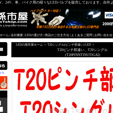
2V、24V、車、バイク用の様々なLEDバルブを販売しております。自
屋ホーム
|
会社概要
|
LEDの選び方
|
商品のご注文方法
|
よくあるご質問
|
お問い合わせ
LEDの孫市屋ホーム
＞
T20シングル(ピンチ部違い) LED
＞
T20ピンチ部違い、T20シングル
(T20PINNTINUTIGAI)
ちら