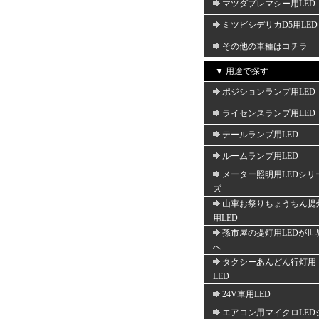
マツダプレマシー用LED
ミツビシデリカD5用LED
その他の車種はコチラ
▼ 用途で探す
ポジションランプ用LED
ライセンスランプ用LED
テールランプ用LED
ルームランプ用LED
メーター照明用LEDシリ
ズ
山車お祭りちょうちん提
用LED
孫市屋の提灯用LEDが世
へ
タクシーあんどん行灯用
LED
24V車用LED
エアコン用マイクロLED