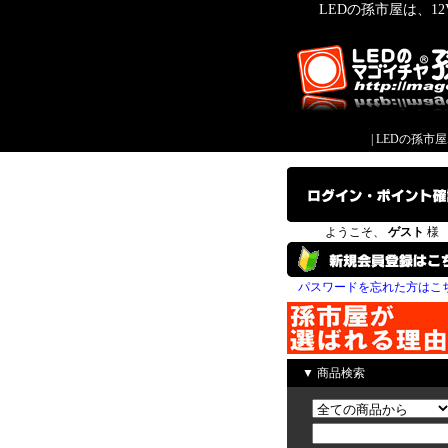
LEDの孫市屋は、1
|
LEDの孫市
ようこそ、
ゲスト
様
パスワードを忘れた方はこ
▼ 商品検索