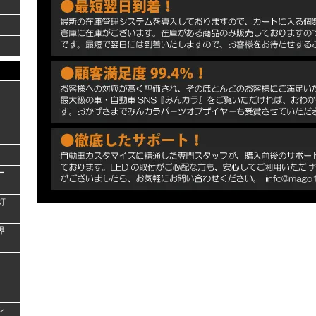
ー
灯
界
シ