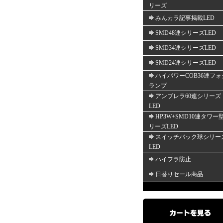
リーズ
みんカラ記事掲載LED
SMD48連シリーズLED
SMD34連シリーズLED
SMD24連シリーズLED
ハイパワーCOB36連フォ
ランプ
アンブレラ60連シリーズ
LED
HP3W+SMD10連タワー
リーズLED
スイッチバック球シリー
LED
ハイフラ防止
日替りセール商品