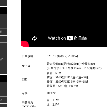
類
口金規格
S25ピン角違い(BAU15s)
ーダ
最大径66mm(閉時は20mm)×全長61mm
サイズ
(口金部サイズ：外径15mm ピン角度150°)
合計：60連
前面：SMD型LED 6連×6連=36連
LED
後面：SMD型LED 3連×6連=18連
最前面：SMD型LED 6連
定格
DC12V
D
白：1.8W
消費電力
赤：2.4W
(DC12V時)