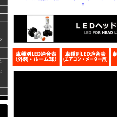
白
グ
型シ
ズ