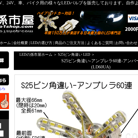
2V、24V、車、バイク用の様々なLEDバルブを販売しております。自
屋ホーム
|
会社概要
|
LEDの選び方
|
商品のご注文方法
|
よくあるご質問
|
お問い合わせ
LEDの孫市屋ホーム
＞
S25ピン角違い LED
＞
S25ピン角違い-アンブレラ60連-アンバ
(LD60UA)
ちら