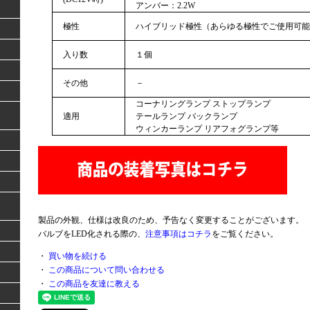
アンバー：2.2W
極性
ハイブリッド極性（あらゆる極性でご使用可能
入り数
１個
その他
－
コーナリングランプ ストップランプ
適用
テールランプ バックランプ
ウィンカーランプ リアフォグランプ等
製品の外観、仕様は改良のため、予告なく変更することがございます。
バルブをLED化される際の、
注意事項はコチラ
をご覧ください。
・
買い物を続ける
・
この商品について問い合わせる
・
この商品を友達に教える