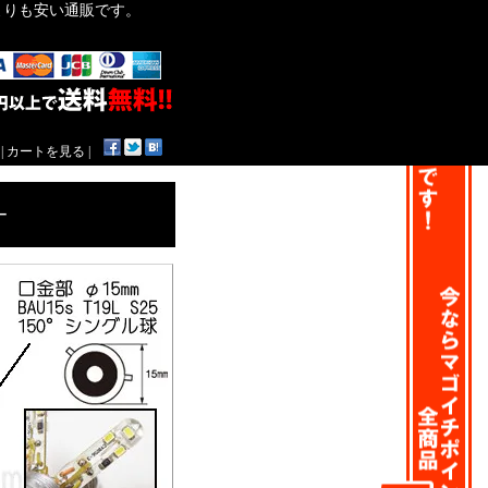
作よりも安い通販です。
|
カートを見る
|
ー