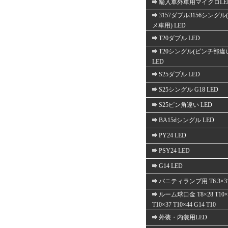
輸入車外車用マイクロLE
3157ダブル3156シングル
メ車用) LED
T20ダブル LED
T20シングル(ピンチ部違
LED
S25ダブル LED
S25シングル G18 LED
S25ピン角違い LED
BA15dシングル LED
PY24 LED
PSY24 LED
G14 LED
バニティランプ用 T6.3×3
ルーム球口金 T8×28 T10×
T10×37 T10×44 G14 T10
外装・内装用LED