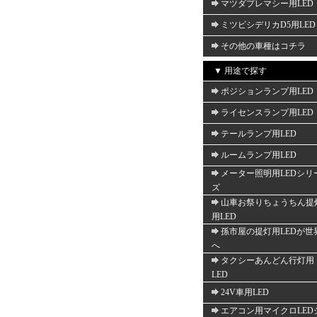
マツダプレマシー用LED
ミツビシデリカD5用LED
その他の車種はコチラ
▼ 用途で探す
ポジションランプ用LED
ライセンスランプ用LED
テールランプ用LED
ルームランプ用LED
メーター照明用LEDシリ
ズ
山車お祭りちょうちん提
用LED
孫市屋の提灯用LEDが世
へ
タクシーあんどん行灯用
LED
24V車用LED
エアコン用マイクロLED