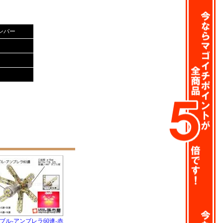
アンバー
ダブル-アンブレラ60連-赤