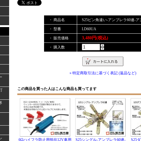
・ 商品名
S25ピン角違い-アンブレラ60連-
・ 型番
LD60UA
3,480円(税込)
・ 販売価格
・ 購入数
» 特定商取引法に基づく表記 (返品など)
ー
この商品を買った人はこんな商品も買ってます
灯
界
シ
6Ωハイフラ防止用抵抗12V車用
S25シングル-アンブレラ60連-
S25