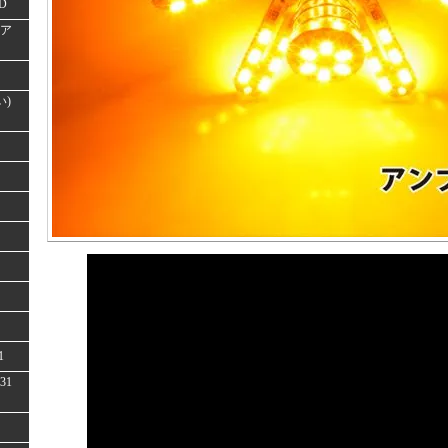
D
(ア
い)
1
31