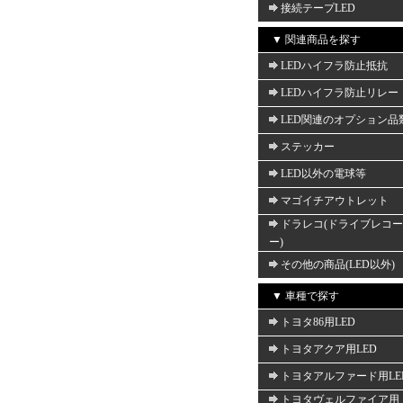
接続テープLED
▼ 関連商品を探す
LEDハイフラ防止抵抗
LEDハイフラ防止リレー
LED関連のオプション品
ステッカー
LED以外の電球等
マゴイチアウトレット
ドラレコ(ドライブレコ
ー)
その他の商品(LED以外)
▼ 車種で探す
トヨタ86用LED
トヨタアクア用LED
トヨタアルファード用LE
トヨタヴェルファイア用