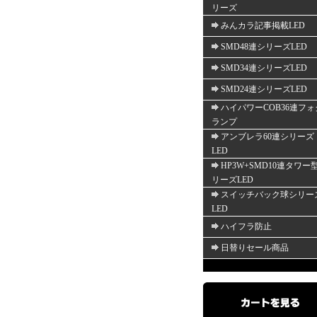
リーズ
みんカラ記事掲載LED
SMD48連シリーズLED
SMD34連シリーズLED
SMD24連シリーズLED
ハイパワーCOB36連フォ
ランプ
アンブレラ60連シリーズ
LED
HP3W+SMD10連タワー
リーズLED
スイッチバック球シリー
LED
ハイフラ防止
日替りセール商品