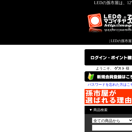
LEDの孫市屋は、1
|
LEDの孫市
ようこそ、
ゲスト
様
パスワードを忘れた方はこ
▼ 商品検索