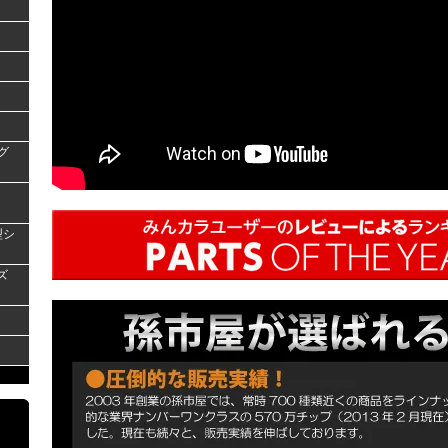
グ
型シ
ズ