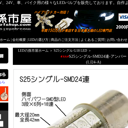
2V、24V、車、バイク用の様々なLEDバルブを販売しております。自
屋ホーム
|
会社概要
|
LEDの選び方
|
商品のご注文方法
|
よくあるご質問
|
お問い合わせ
LEDの孫市屋ホーム
＞
S25シングル G18 LED
＞
S25シングル-SMD24連-アンバー
(LJ24-A)
ちら