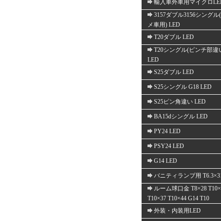
輸入車外車用マイクロLE
3157ダブル3156シングル
メ車用) LED
T20ダブル LED
T20シングル(ピンチ部違
LED
S25ダブル LED
S25シングル G18 LED
S25ピン角違い LED
BA15dシングル LED
PY24 LED
PSY24 LED
G14 LED
バニティランプ用 T6.3×3
ルーム球口金 T8×28 T10×
T10×37 T10×44 G14 T10
外装・内装用LED