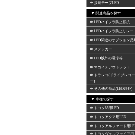
接続テープLED
▼ 関連商品を探す
LEDハイフラ防止抵抗
LEDハイフラ防止リレー
LED関連のオプション品
ステッカー
LED以外の電球等
マゴイチアウトレット
ドラレコ(ドライブレコ
ー)
その他の商品(LED以外)
▼ 車種で探す
トヨタ86用LED
トヨタアクア用LED
トヨタアルファード用LE
トヨタヴェルファイア用