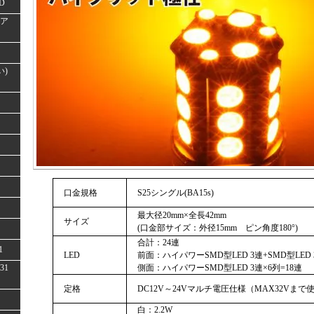
D
(ア
い)
口金規格
S25シングル(BA15s)
最大径20mm×全長42mm
サイズ
(口金部サイズ：外径15mm ピン角度180°)
合計：24連
1
LED
前面：ハイパワーSMD型LED 3連+SMD型LED 
31
側面：ハイパワーSMD型LED 3連×6列=18連
定格
DC12V～24Vマルチ電圧仕様（MAX32Vまで
白：2.2W