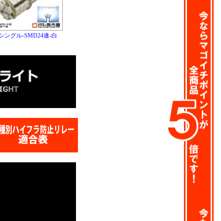
5シングル-SMD24連-白