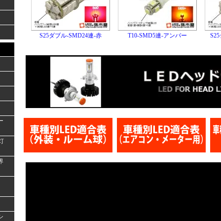
S25ダブル-SMD24連-赤
T10-SMD5連-アンバー
S2
ー
灯
界
シ