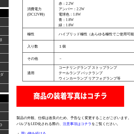
赤：2.2W
消費電力
アンバー：2.2W
(DC12V時)
電球色：1.8W
青：1.8W
緑：1.8W
極性
ハイブリッド極性（あらゆる極性でご使用可能
類
入り数
１個
その他
－
コーナリングランプ ストップランプ
適用
テールランプ バックランプ
ーダ
ウィンカーランプ リアフォグランプ等
製品の外観、仕様は改良のため、予告なく変更することがございます。
バルブをLED化される際の、
注意事項はコチラ
をご覧ください。
D
・
買い物を続ける