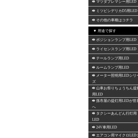
マツダプレマシー用LED
ミツビシデリカD5用LED
その他の車種はコチラ
▼ 用途で探す
ポジションランプ用LED
ライセンスランプ用LED
テールランプ用LED
ルームランプ用LED
メーター照明用LEDシリ
ズ
山車お祭りちょうちん提
用LED
孫市屋の提灯用LEDが世
へ
タクシーあんどん行灯用
LED
24V車用LED
エアコン用マイクロLED