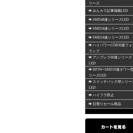
リーズ
みんカラ記事掲載LED
SMD48連シリーズLED
SMD34連シリーズLED
SMD24連シリーズLED
ハイパワーCOB36連フォ
ランプ
アンブレラ60連シリーズ
LED
HP3W+SMD10連タワー
リーズLED
スイッチバック球シリー
LED
ハイフラ防止
日替りセール商品