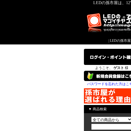
LEDの孫市屋は、1
|
LEDの孫市
ようこそ、
ゲスト
様
パスワードを忘れた方はこ
▼ 商品検索