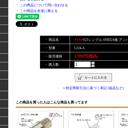
・
この商品について問い合わせる
・
この商品を友達に教える
・ 商品名
S25シングル-SMD24連-アン
・ 型番
LJ24-A
1,980円(税込)
・ 販売価格
・ 購入数
» 特定商取引法に基づく表記 (返品など)
この商品を買った人はこんな商品も買ってます