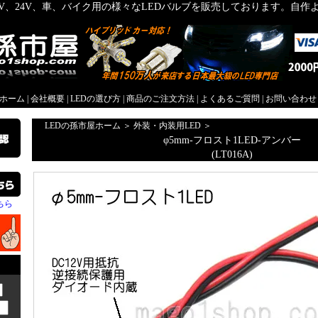
2V、24V、車、バイク用の様々なLEDバルブを販売しております。自
屋ホーム
|
会社概要
|
LEDの選び方
|
商品のご注文方法
|
よくあるご質問
|
お問い合わせ
LEDの孫市屋ホーム
＞
外装・内装用LED
＞
φ5mm-フロスト1LED-アンバー
(LT016A)
ちら