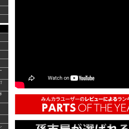
ー
灯
界
シ