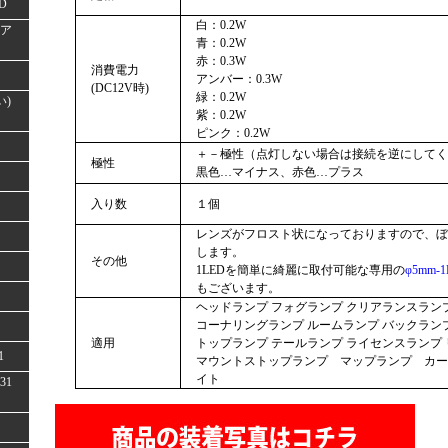
D
白：0.2W
(ア
青：0.2W
赤：0.3W
消費電力
アンバー：0.3W
(DC12V時)
緑：0.2W
い)
紫：0.2W
ピンク：0.2W
＋－極性（点灯しない場合は接続を逆にしてく
極性
黒色…マイナス、赤色…プラス
入り数
１個
レンズがフロスト状になっておりますので、ぼ
します。
その他
1LEDを簡単に綺麗に取付可能な専用の
φ5mm
もございます。
ヘッドランプ フォグランプ クリアランスラン
コーナリングランプ ルームランプ バックランプ
適用
トップランプ テールランプ ライセンスランプ 
1
マウントストップランプ マップランプ カー
イト
31