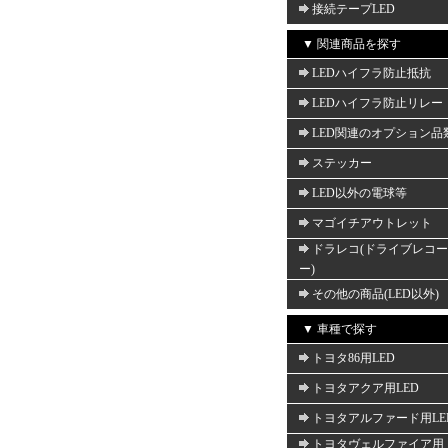
接続テープLED
▼ 関連商品を探す
LEDハイフラ防止抵抗
LEDハイフラ防止リレー
LED関連のオプション品
ステッカー
LED以外の電球等
マゴイチアウトレット
ドラレコ(ドライブレコ
ー)
その他の商品(LED以外)
▼ 車種で探す
トヨタ86用LED
トヨタアクア用LED
トヨタアルファード用LE
トヨタヴェルファイア用