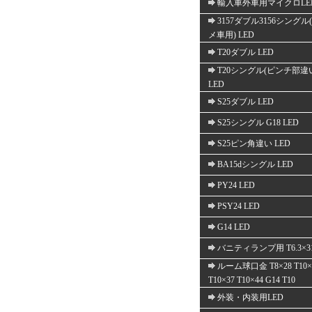
輸入車外車用マイクロLE
3157ダブル3156シングル
メ車用) LED
T20ダブル LED
T20シングル(ピンチ部違
LED
S25ダブル LED
S25シングル G18 LED
S25ピン角違い LED
BA15dシングル LED
PY24 LED
PSY24 LED
G14 LED
バニティランプ用 T6.3×3
ルーム球口金 T8×28 T10×
T10×37 T10×44 G14 T10
外装・内装用LED