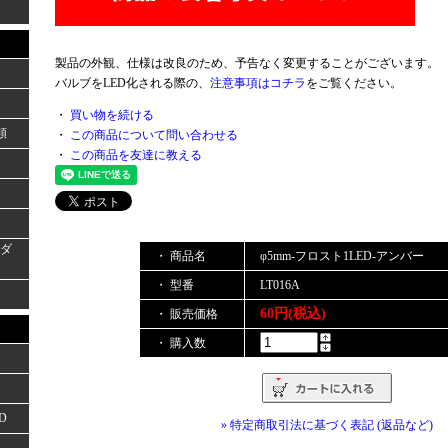
製品の外観、仕様は改良のため、予告なく変更することがございます。
バルブをLED化される際の、
注意事項はコチラ
をご覧ください。
・
買い物を続ける
類
・
この商品について問い合わせる
・
この商品を友達に教える
ーダ
・ 商品名
φ5mm-フロスト1LED-アンバー
・ 型番
LT016A
60円(税込)
・ 販売価格
・ 購入数
D
» 特定商取引法に基づく表記 (返品など)