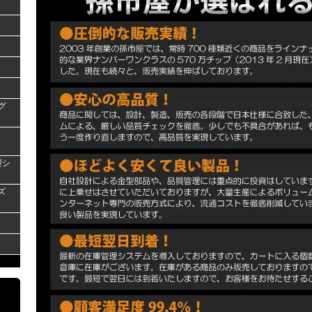
グ
型シ
ズ