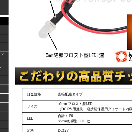
ンプ
ラン
口金規格
直接配線タイプ
φ5mm-フロスト型LED
サイズ
（DC12V用抵抗、逆接続保護用ダイオード内
合計：1連
LED
φ5mm砲弾型LED 1連
定格
DC12V