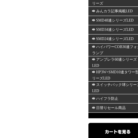
リーズ
みんカラ記事掲載LED
SMD48連シリーズLED
SMD34連シリーズLED
SMD24連シリーズLED
ハイパワーCOB36連フォ
ランプ
アンブレラ60連シリーズ
LED
HP3W+SMD10連タワー
リーズLED
スイッチバック球シリー
LED
ハイフラ防止
日替りセール商品