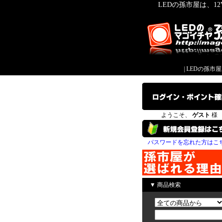
LEDの孫市屋は、1
|
LEDの孫市
ようこそ、
ゲスト
様
パスワードを忘れた方はこ
▼ 商品検索