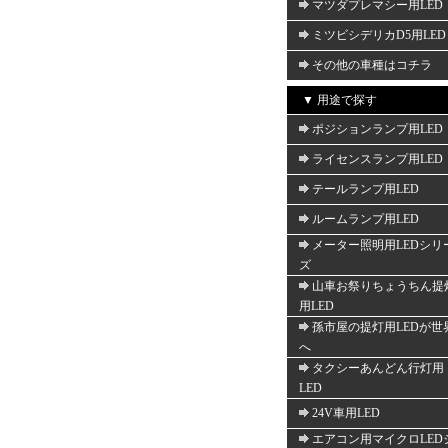
マツダプレマシー用LED
ミツビシデリカD5用LED
その他の車種はコチラ
▼ 用途で探す
ポジションランプ用LED
ライセンスランプ用LED
テールランプ用LED
ルームランプ用LED
メーター照明用LEDシリ
ズ
山車お祭りちょうちん提
用LED
孫市屋の提灯用LEDが世
へ
タクシーあんどん行灯用
LED
24V車用LED
エアコン用マイクロLED