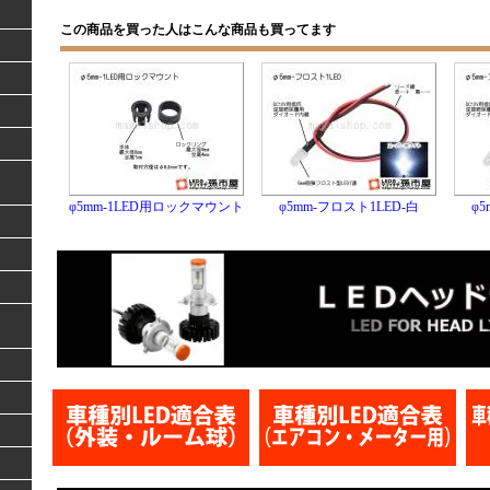
この商品を買った人はこんな商品も買ってます
φ5mm-1LED用ロックマウント
φ5mm-フロスト1LED-白
φ