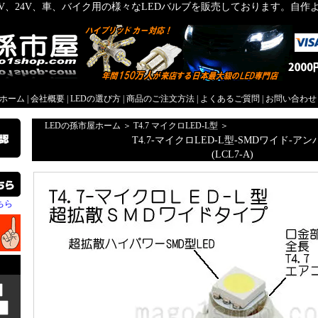
2V、24V、車、バイク用の様々なLEDバルブを販売しております。自
屋ホーム
|
会社概要
|
LEDの選び方
|
商品のご注文方法
|
よくあるご質問
|
お問い合わせ
LEDの孫市屋ホーム
＞
T4.7 マイクロLED-L型
＞
T4.7-マイクロLED-L型-SMDワイド-アン
(LCL7-A)
ちら