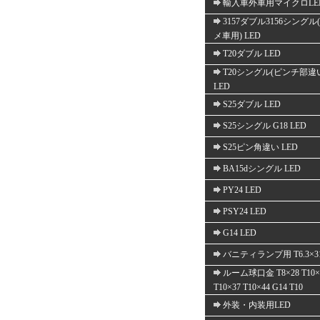
輸入車外車用マイクロLE
3157ダブル3156シングル
メ車用) LED
T20ダブル LED
T20シングル(ピンチ部違
LED
S25ダブル LED
S25シングル G18 LED
S25ピン角違い LED
BA15dシングル LED
PY24 LED
PSY24 LED
G14 LED
バニティランプ用 T6.3×3
ルーム球口金 T8×28 T10×
T10×37 T10×44 G14 T10
外装・内装用LED