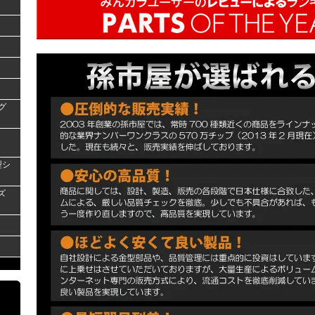
グ
型シ
ズ