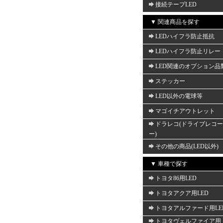
接続テープLED
▼ 関連商品を探す
LEDハイフラ防止抵抗
LEDハイフラ防止リレー
LED関連のオプション品
ステッカー
LED以外の電球等
マゴイチアウトレット
ドラレコ(ドライブレコ
ー)
その他の商品(LED以外)
▼ 車種で探す
トヨタ86用LED
トヨタアクア用LED
トヨタアルファード用LE
トヨタヴェルファイア用