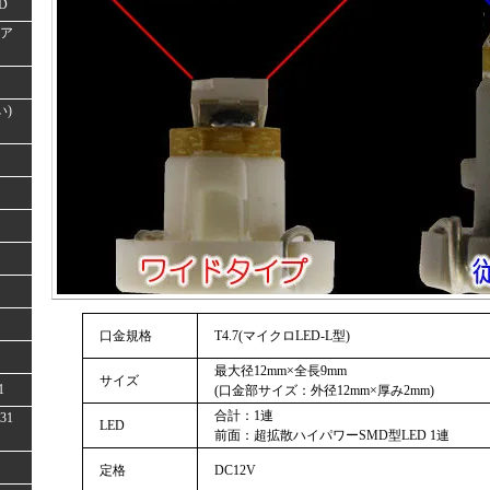
D
(ア
い)
口金規格
T4.7(マイクロLED-L型)
最大径12mm×全長9mm
サイズ
1
(口金部サイズ：外径12mm×厚み2mm)
合計：1連
31
LED
前面：超拡散ハイパワーSMD型LED 1連
定格
DC12V