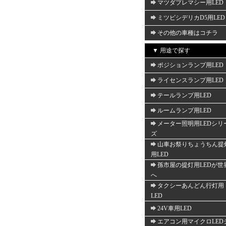
マツダプレマシー用LED
ミツビシデリカD5用LED
その他の車種はコチラ
▼ 用途で探す
ポジションランプ用LED
ライセンスランプ用LED
テールランプ用LED
ルームランプ用LED
メーター照明用LEDシリ
ズ
山車お祭りちょうちん提
用LED
孫市屋の提灯用LEDが世
へ
タクシーあんどん行灯用
LED
24V車用LED
エアコン用マイクロLED