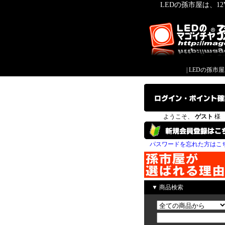
LEDの孫市屋は、1
|
LEDの孫市
ようこそ、
ゲスト
様
パスワードを忘れた方はこ
▼ 商品検索