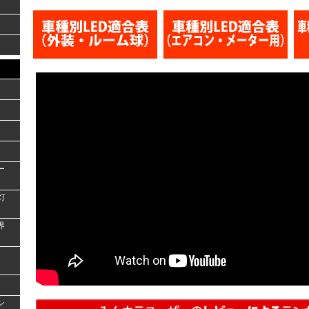
ー
灯
界
シ