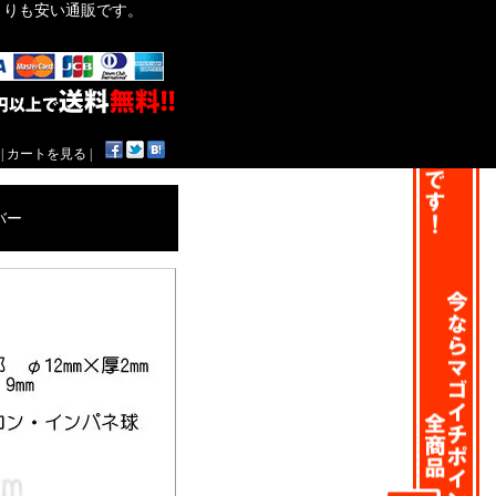
作よりも安い通販です。
|
カートを見る
|
バー