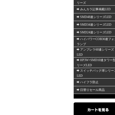
リーズ
みんカラ記事掲載LED
SMD48連シリーズLED
SMD34連シリーズLED
SMD24連シリーズLED
ハイパワーCOB36連フォ
ランプ
アンブレラ60連シリーズ
LED
HP3W+SMD10連タワー
リーズLED
スイッチバック球シリー
LED
ハイフラ防止
日替りセール商品