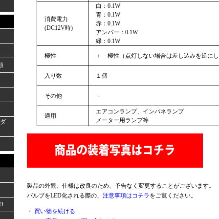
白：0.1W
青：0.1W
消費電力
赤：0.1W
(DC12V時)
アンバー：0.1W
緑：0.1W
極性
＋－極性（点灯しない場合は差し込みを逆にし
類
入り数
１個
その他
－
エアコンランプ、インパネランプ
適用
メーター用ランプ等
ーダ
製品の外観、仕様は改良のため、予告なく変更することがございます。
バルブをLED化される際の、
注意事項はコチラ
をご覧ください。
D
・
買い物を続ける