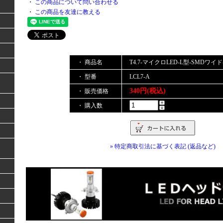
・
この商品について問い合わせる
・
この商品を友達に教える
・ 商品名
T4.7-マイクロLED-L型-SMDワイ
・ 型番
LCL7-A
340円(税込)
・ 販売価格
・ 購入数
» 特定商取引法に基づく表記 (返品など)